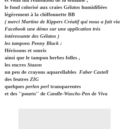
et voilà ma réalisation de la semaine ,
le fond colorisé aux craies G
élatos
humidifiées
légèrement à la chiffonnette BB
( merci Martine de Kippers Créatif qui nous a fait via
Facebook une démo sur une application très
intéressante des Gélatos )
les tampons Penny Black :
Hérissons et souris
ainsi que le tampon herbes folles ,
les encres
Stazon
un peu de crayons aquarellables
Faber Castell
des feutres
ZIG
quelques
perlen perl
transparentes
et des ''pouets'' de
Candle-Waschs-Pen de Viva