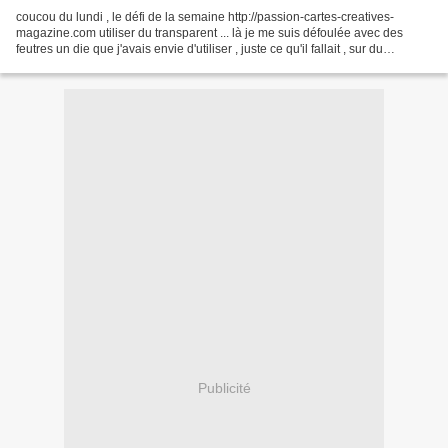
coucou du lundi , le défi de la semaine http://passion-cartes-creatives-
magazine.com utiliser du transparent ... là je me suis défoulée avec des
feutres un die que j'avais envie d'utiliser , juste ce qu'il fallait , sur du
rhodoïde de chez Joy Craft et...
Publicité