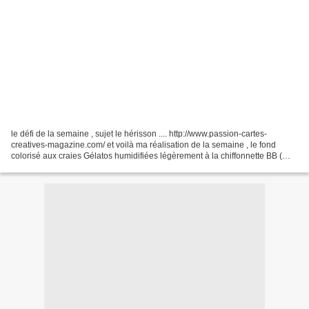
le défi de la semaine , sujet le hérisson .... http://www.passion-cartes-
creatives-magazine.com/ et voilà ma réalisation de la semaine , le fond
colorisé aux craies Gélatos humidifiées légèrement à la chiffonnette BB (
merci Martine de Kippers Créatif...