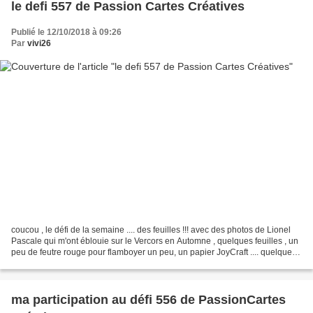
le defi 557 de Passion Cartes Créatives
Publié le 12/10/2018 à 09:26
Par
vivi26
coucou , le défi de la semaine .... des feuilles !!! avec des photos de Lionel
Pascale qui m'ont éblouie sur le Vercors en Automne , quelques feuilles , un
peu de feutre rouge pour flamboyer un peu, un papier JoyCraft .... quelques
encres mémento et voilà...
ma participation au défi 556 de PassionCartes