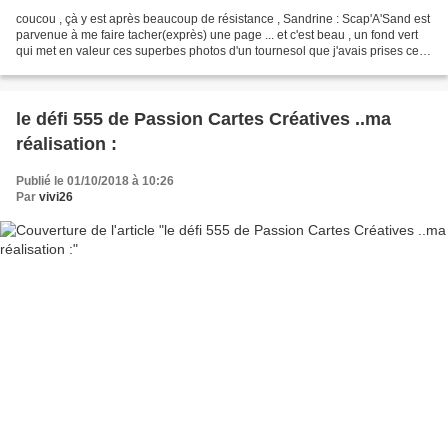
coucou , çà y est après beaucoup de résistance , Sandrine : Scap'A'Sand est
parvenue à me faire tacher(exprès) une page ... et c'est beau , un fond vert
qui met en valeur ces superbes photos d'un tournesol que j'avais prises cet
été , une abeille se baignant...
le défi 555 de Passion Cartes Créatives ..ma
réalisation :
Publié le 01/10/2018 à 10:26
Par
vivi26