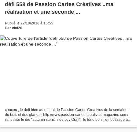
défi 558 de Passion Cartes Créatives ..ma
réalisation et une seconde ...
Publié le 22/10/2018 à 15:55
Par
vivi26
coucou , le défi bien automnal de Passion Cartes Créatives de la semaine :
du bois et des glands , http://www.passion-cartes-creatives-magazine.com/
j'ai utilisé le die ''autumn stencils de Joy Craft'' , le fond bois : embossage à la
big shot le tampon...