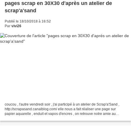
pages scrap en 30X30 d'après un atelier de
scrap'a'sand
Publié le 18/10/2018 à 16:52
Par
vivi26
coucou , l'autre vendredi soir , j'ai participé à un atelier de Scrap'a'Sand ,
http://scrapasand.canalblog.com/ elle nous a fait réaliser une page sur
papier aquarelle , enduit et vapos d'encres , on retrouve notre amie au
magasin Arteïs de St Marcel...