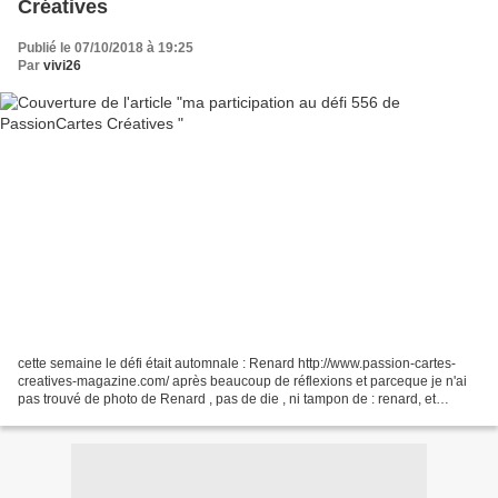
Créatives
Publié le 07/10/2018 à 19:25
Par
vivi26
cette semaine le défi était automnale : Renard http://www.passion-cartes-
creatives-magazine.com/ après beaucoup de réflexions et parceque je n'ai
pas trouvé de photo de Renard , pas de die , ni tampon de : renard, et
soudain : lumière !!! en ouvrant le...