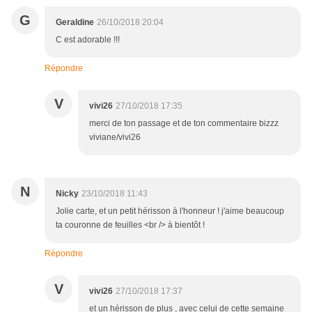
G
Geraldine
26/10/2018 20:04
C est adorable !!!
Répondre
V
vivi26
27/10/2018 17:35
merci de ton passage et de ton commentaire bizzz
viviane/vivi26
N
Nicky
23/10/2018 11:43
Jolie carte, et un petit hérisson à l'honneur ! j'aime beaucoup
ta couronne de feuilles <br /> à bientôt !
Répondre
V
vivi26
27/10/2018 17:37
et un hérisson de plus , avec celui de cette semaine