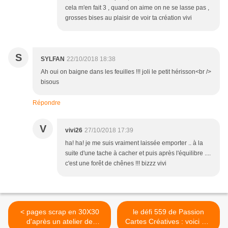
cela m'en fait 3 , quand on aime on ne se lasse pas ,
grosses bises au plaisir de voir ta création vivi
S
SYLFAN
22/10/2018 18:38
Ah oui on baigne dans les feuilles !!! joli le petit hérisson<br />
bisous
Répondre
V
vivi26
27/10/2018 17:39
ha! ha! je me suis vraiment laissée emporter .. à la
suite d'une tache à cacher et puis après l'équilibre ....
c'est une forêt de chênes !!! bizzz vivi
< pages scrap en 30X30
le défi 559 de Passion
d'après un atelier de
Cartes Créatives : voici ma