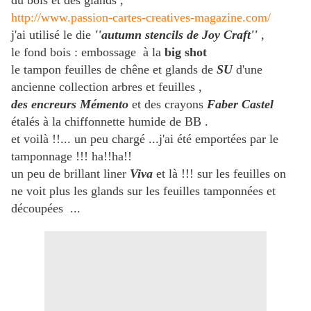
du bois et des glands ,
http://www.passion-cartes-creatives-magazine.com/
j'ai utilisé le die
''autumn stencils de Joy Craft''
,
le fond bois : embossage à la
big shot
le tampon feuilles de chêne et glands de
SU
d'une
ancienne collection arbres et feuilles ,
des encreurs Mémento
et des crayons
Faber Castel
étalés à la chiffonnette humide de BB .
et voilà !!... un peu chargé ...j'ai été emportées par le
tamponnage !!! ha!!ha!!
un peu de brillant liner
Viva
et là !!! sur les feuilles on
ne voit plus les glands sur les feuilles tamponnées et
découpées ...