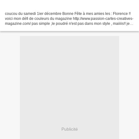
coucou du samedi 1ier décembre Bonne Fête à mes amies les : Florence !!
voici mon défi de couleurs du magazine http://www.passion-cartes-creatives-
magazine.com/ pas simple ,le poudré n'est pas dans mon style , maiiiis!! je
suis parvenue sans trop déjanter...
Publicité