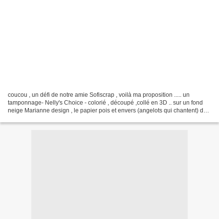
coucou , un défi de notre amie Sofiscrap , voilà ma proposition ..... un
tamponnage- Nelly's Choice - colorié , découpé ,collé en 3D .. sur un fond
neige Marianne design , le papier pois et envers (angelots qui chantent) de
FAB Scrap collection Noël passez...