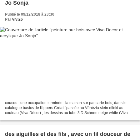
Jo Sonja
Publié le 09/12/2018 à 23:30
Par
vivi26
coucou , une occupation terminée , la maison sur pancarte bois, dans le
catalogue basics de Kippers Créatif passée au Vénézia stein effekt au
couteau (Viva Décor) , les dessins au tube 3 D Schnee neige white (Viva
Décor) le relief au tube'' Viva Décor''...
des aiguilles et des fils , avec un fil douceur de