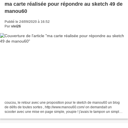
ma carte réalisée pour répondre au sketch 49 de
manou60
Publié le 24/09/2020 à 16:52
Par
vivi26
coucou, le retour avec une proposition pour le sketch de manou60 un blog
de défis de toutes sortes , http://www.manou60.com/ on demandait un
scooter avec une mise en page simple, youpie ! j'avais le tampon un simple
et celui là qui déjante un peu (j'adôre...