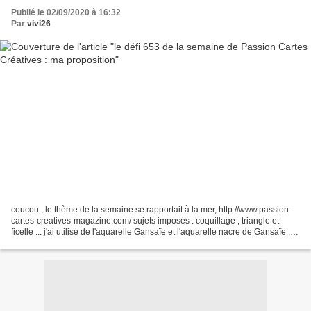
Publié le 02/09/2020 à 16:32
Par
vivi26
coucou , le thème de la semaine se rapportait à la mer, http://www.passion-
cartes-creatives-magazine.com/ sujets imposés : coquillage , triangle et
ficelle ... j'ai utilisé de l'aquarelle Gansaïe et l'aquarelle nacre de Gansaïe , le
tampon bulles embossé...