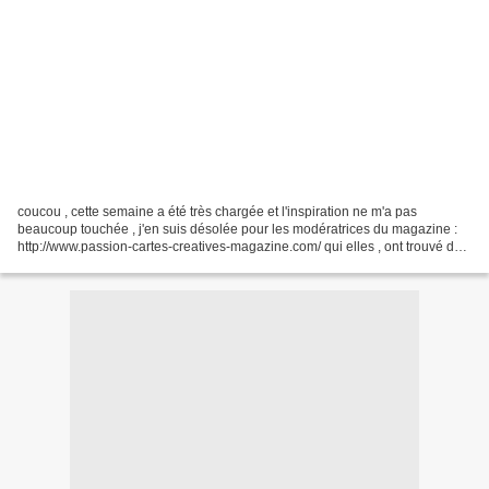
coucou , cette semaine a été très chargée et l'inspiration ne m'a pas
beaucoup touchée , j'en suis désolée pour les modératrices du magazine :
http://www.passion-cartes-creatives-magazine.com/ qui elles , ont trouvé des
idées formidables .... j'ai utilisé...