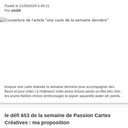
Publié le 21/09/2020 à 08:21
Par
vivi26
bonjour une carte réalisée la semaine dernière pour accompagner des
fleurs et pour noter ( à l'intérieur) notre peine d'avoir perdu un être très cher ,
les arums Nellies choice (embossage) le papier aquarelle water art, peinture
aquarelle Gansaïe Tambiquelques...
le défi 653 de la semaine de Passion Cartes
Créatives : ma proposition