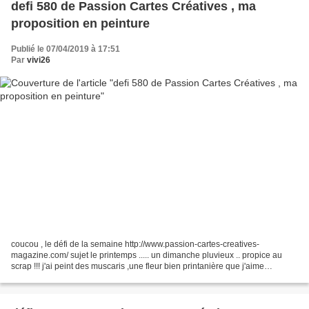
defi 580 de Passion Cartes Créatives , ma
proposition en peinture
Publié le 07/04/2019 à 17:51
Par
vivi26
coucou , le défi de la semaine http://www.passion-cartes-creatives-
magazine.com/ sujet le printemps ..... un dimanche pluvieux .. propice au
scrap !!! j'ai peint des muscaris ,une fleur bien printanière que j'aime
beaucoup , en m'inspirant d'un tuto peinture...