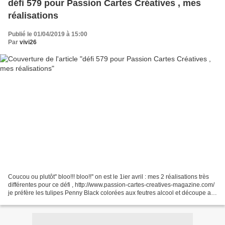
défi 579 pour Passion Cartes Créatives , mes
réalisations
Publié le 01/04/2019 à 15:00
Par
vivi26
Coucou ou plutôt'' bloo!!! bloo!!'' on est le 1ier avril : mes 2 réalisations très
différentes pour ce défi , http://www.passion-cartes-creatives-magazine.com/
je préfère les tulipes Penny Black colorées aux feutres alcool et découpe au
scalpel .. sur...