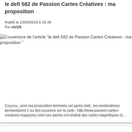
le defi 582 de Passion Cartes Créatives : ma
proposition
Publié le 23/04/2019 à 16:38
Par
vivi26
Coucou , voici ma proposition terminée cet après midi , les modératrices
demandaient 1 ou des poussins sur la carte : http://www.passion-cartes-
creatives-magazine.com/ ces dames ont réalisé des cartes magnifiques (à
voir sur l'article) les poussins :...