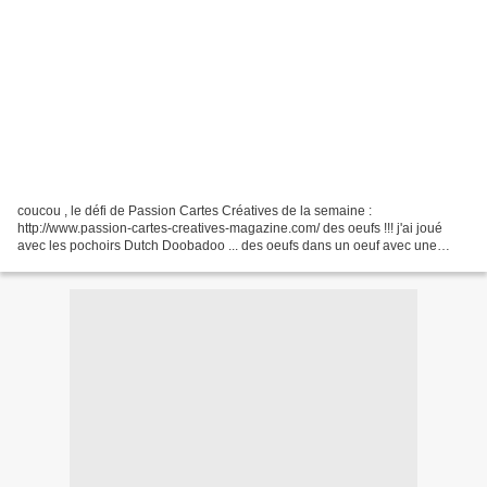
coucou , le défi de Passion Cartes Créatives de la semaine :
http://www.passion-cartes-creatives-magazine.com/ des oeufs !!! j'ai joué
avec les pochoirs Dutch Doobadoo ... des oeufs dans un oeuf avec une
mousse 3D pour la 3e feuille les papiers Marianne...