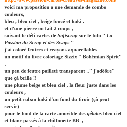
http://www.passion-cartes-creatives-magazine.com/
voici ma proposition a une demande de combo
couleurs,
bleu , bleu ciel , beige foncé et kaki .
et d'une pierre on fait 2 coups ,
suivant le défi cartes de
Sofiscrap
sur le fofo ''
La
Passion du Scrap et des Swaps
''
j'ai coloré feutres et crayons aquarellables
un motif du livre coloriage Sizzix '' Bohémian Spirit''
,
un peu de feutre pailleté transparent ..'' j'adôôre''
que çà brille !!
une plume beige et bleu ciel , la fleur juste dans les
couleurs ,
un petit ruban kaki d'un fond du tiroir (çà peut
servir)
pour le fond de la carte amovible des
gélatos
bleu ciel
et blanc passés à la chiffonette BB ,