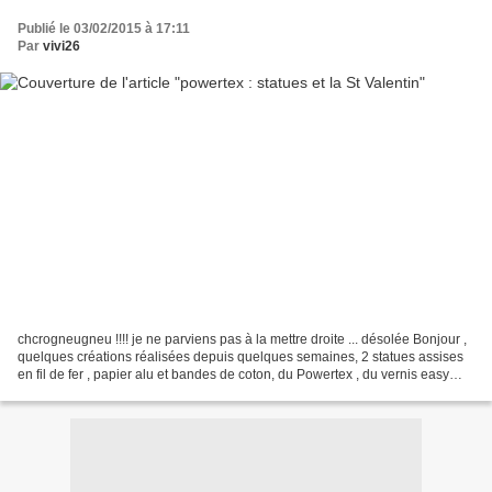
Publié le 03/02/2015 à 17:11
Par
vivi26
chcrogneugneu !!!! je ne parviens pas à la mettre droite ... désolée Bonjour ,
quelques créations réalisées depuis quelques semaines, 2 statues assises
en fil de fer , papier alu et bandes de coton, du Powertex , du vernis easy
varnish et buste platre...