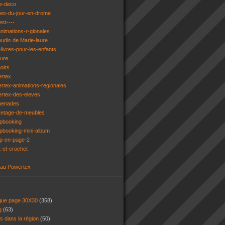
e-deco
ges-du-jour-en-drome
est----
animations-r-gionales
eudis de Marie-laure
livres-pour-les-enfants
ture
oirs
ertex
rtex-animations-regionales
ertex-des-eleves
menades
vetage-de-meubles
apbooking
pbooking-mini-album
ap-en-page-2
t-et-crochet
 au Powertex
 que page 30X30
(358)
ng
(63)
ns dans la région
(50)