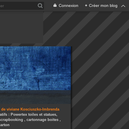
Connexion
+
Créer mon blog
atifs : Powertex toiles et statues,
 scrapbooking , cartonnage boites ,
arton