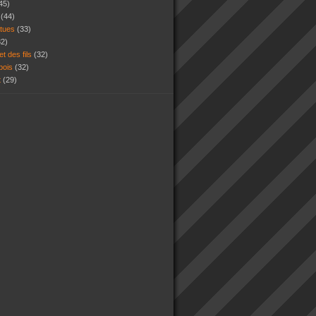
45)
s
(44)
atues
(33)
32)
et des fils
(32)
 bois
(32)
t
(29)