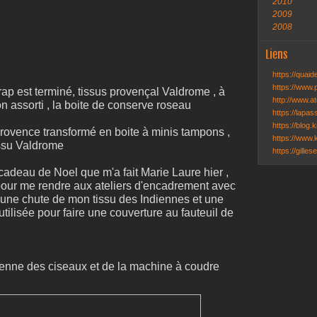
2010
2009
2008
Liens
https://quai
https://www.
rap est terminé, tissus provençal Valdrome , à
http://www.ate
alon assorti , la boite de conserve roseau
https://lapa
https://blog.k
 provence transformé en boite à minis tampons ,
https://www.k
issu Valdrome
https://gille
r cadeau de Noel que m'a fait Marie Laure hier ,
n pour me rendre aux ateliers d'encadrement avec
 une chute de mon tissu des Indiennes et une
tilisée pour faire une couverture au fauteuil de
ne des ciseaux et de la machine à coudre