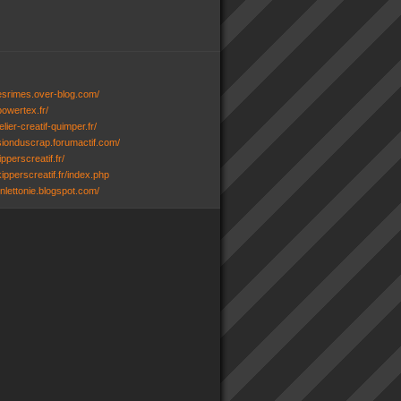
desrimes.over-blog.com/
powertex.fr/
lier-creatif-quimper.fr/
ssionduscrap.forumactif.com/
ipperscreatif.fr/
ipperscreatif.fr/index.php
senlettonie.blogspot.com/