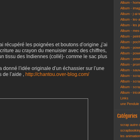
Album - hom
Album - ima
Album - j-ai-t
Album - les-
Album - les j
Album - mes-
Album - pein
Album - poch
ai récupéré les poignées et boutons d'origine ,j'ai
Album - pow
'écriture au crayon du menuisier avec des chiffres,
Album - powe
c un tissu des Indiennes (collé)- comme le sac plus
Album - pow
Album - pro
 donné l'idée originale d'un échassier sur l'une
Album - sau
 de l'aide ,
http://chantou.over-blog.com/
Album - scr
Album - scra
Album - scr
Album - trico
Links
une Pendule
Catégories
scrap autre
scrapbooki
les animatio