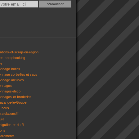
Email
ations-et-scrap-en-region
res-scrapbooking
es
onnage-boites
onnage corbeilles et sacs
tonnage-meubles
tonnages
tonnages-deco
onnages-et-broderies
tuzange-le-Goubet
z-nous
atulations!!!
ure
iguilles-et-du-fil
gons
adrements