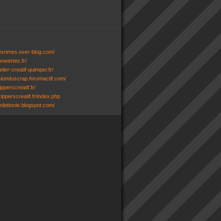
desrimes.over-blog.com/
powertex.fr/
lier-creatif-quimper.fr/
ssionduscrap.forumactif.com/
ipperscreatif.fr/
ipperscreatif.fr/index.php
senlettonie.blogspot.com/