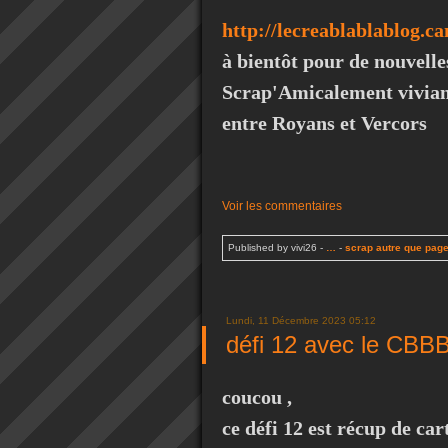
http://lecreablablablog.c
à bientôt pour de nouvelle
Scrap'Amicalement vivian
entre Royans et Vercors
Voir les commentaires
Published by vivi26
-
…
-
scrap autre que pag
Lundi, 11 Décembre 2023 05:12
défi 12 avec le CBBB
coucou ,
ce défi 12 est récup de car