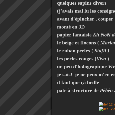
quelques sapins divers
(j'avais mal lu les consigne
avant d'éplucher , couper 
monté en 3D
papier fantaisie
Kit Noël d
le beige et flocons (
Marian
le ruban perles (
Stafil )
les perles rouges (
Viva
)
un peu d'holograpique
Viv
je sais! je ne peux m'en e
il faut que çà brille
pate à structure de
Pébéo 