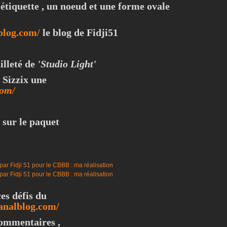
e étiquette , un noeud et une forme ovale
blog.com/
le blog de Fidji51
illeté de
'Studio Light'
e
Sizzix une
com/
e sur le paquet
ces défis du
canalblog.com/
commentaires ,