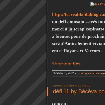
http://lecreablablablog.c
un défi amusant ...très int
merci à la scrap'copinette
a bientôt pour de prochain
scrap'Amicalement vivian
entre Royans et Vercors .
Voir les commentaires
Published by vivi26
-
…
-
scrap autre que pag
Mercredi, 6 Décembre 2023 06:12
défi 11 by Bécéva p
coucou ,