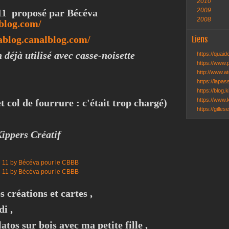
2010
2009
 11 proposé par Bécéva
2008
lblog.com/
lablog.canalblog.com/
Liens
 déjà utilisé avec casse-noisette
https://quai
https://www.
http://www.ate
https://lapa
https://blog.k
https://www.k
et col de fourrure : c'était trop chargé)
https://gille
ippers Créatif
 créations et cartes ,
i ,
atos sur bois avec ma petite fille ,