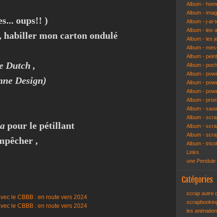
Album - hom
Album - ima
s... oups!! )
Album - j-ai-t
Album - les-
, habiller mon carton ondulé
Album - les j
Album - mes-
Album - pein
e Dutch ,
Album - poch
Album - pow
ne Design)
Album - powe
Album - pow
Album - pro
Album - sau
Album - scr
a
pour le pétillant
Album - scra
Album - scr
mpêcher ,
Album - trico
Links
une Pendule
.
Catégories
scrap autre
scrapbooki
les animatio