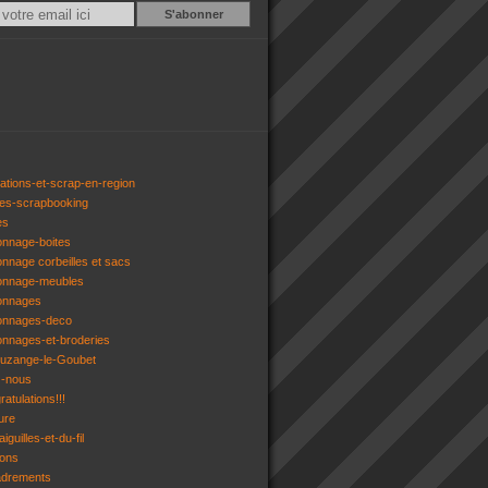
Email
ations-et-scrap-en-region
res-scrapbooking
es
onnage-boites
onnage corbeilles et sacs
tonnage-meubles
tonnages
tonnages-deco
onnages-et-broderies
tuzange-le-Goubet
z-nous
atulations!!!
ure
iguilles-et-du-fil
gons
adrements