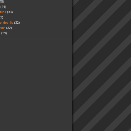
45)
s
(44)
atues
(33)
32)
et des fils
(32)
 bois
(32)
t
(29)