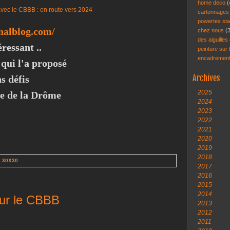
home deco
(
cartonnage
powertex st
analblog.com/
chez nous
(
des aiguilles 
éressant ..
peinture sur
encadremen
 qui l'a proposé
Archives
s défis
2025
e de la Drôme
2024
2023
2022
2021
2020
2019
2018
e 30X30
2017
2016
2015
2014
our le CBBB
2013
2012
2011