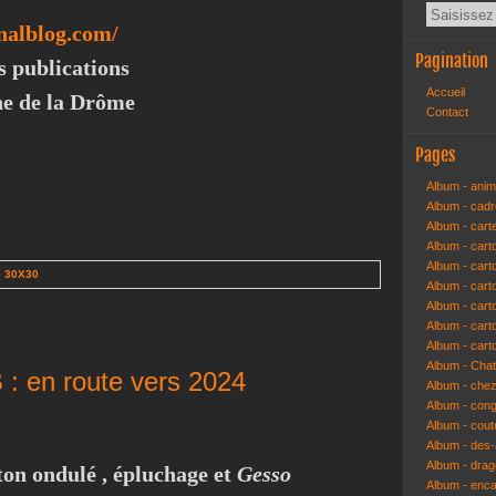
analblog.com/
Pagination
s publications
Accueil
e de la Drôme
Contact
Pages
Album - anim
Album - cad
Album - cart
Album - cart
Album - cart
e 30X30
Album - car
Album - car
Album - car
Album - cart
Album - Cha
 : en route vers 2024
Album - che
Album - congr
Album - cout
Album - des-a
Album - dra
ton ondulé , épluchage et
Gesso
Album - enc