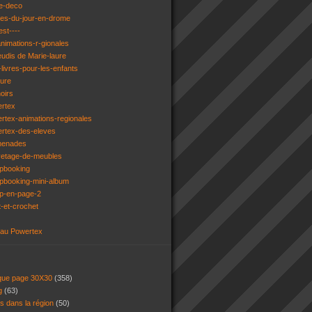
e-deco
ges-du-jour-en-drome
est----
animations-r-gionales
eudis de Marie-laure
livres-pour-les-enfants
ture
oirs
ertex
rtex-animations-regionales
ertex-des-eleves
menades
vetage-de-meubles
apbooking
pbooking-mini-album
ap-en-page-2
t-et-crochet
 au Powertex
 que page 30X30
(358)
ng
(63)
ns dans la région
(50)