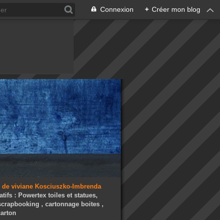
Connexion
+
Créer mon blog
atifs : Powertex toiles et statues,
 scrapbooking , cartonnage boites ,
arton