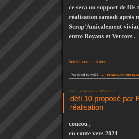
ce sera un support de fils 
réalisation samedi après mi
Scrap'Amicalement vivian
entre Royans et Vercors .
Voir les commentaires
Published by vivi26
-
…
-
scrap autre que pag
Lundi, 4 Décembre 2023 11:12
défi 10 proposé par 
réalisation
coucou ,
en route vers 2024