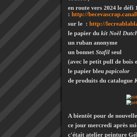
en route vers 2024 le défi
:
http://becevascrap.cana
sur le :
http://lecreablab
le papier du
kit Noël Dutch
un ruban anonyme
un bonnet
Stafil
seul
(avec le petit pull de bois 
le papier bleu
papicolor
de produits du catalogue
K
A bientôt pour de nouvelles
ce jour mercredi après mid
c'était atelier peinture Gél