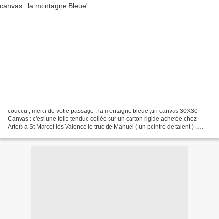
coucou , merci de votre passage , la montagne bleue ,un canvas 30X30 -
Canvas : c'est une toile tendue collée sur un carton rigide achetée chez
Arteïs à St Marcel lès Valence le truc de Manuel ( un peintre de talent ) ..
quand on peint humide le tableau...