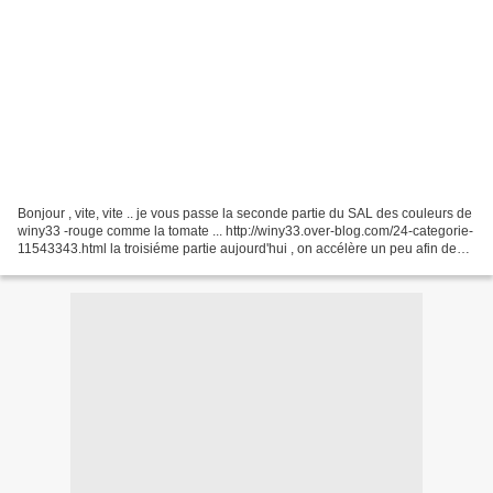
Bonjour , vite, vite .. je vous passe la seconde partie du SAL des couleurs de
winy33 -rouge comme la tomate ... http://winy33.over-blog.com/24-categorie-
11543343.html la troisiéme partie aujourd'hui , on accélère un peu afin de
terminer avant la fin...