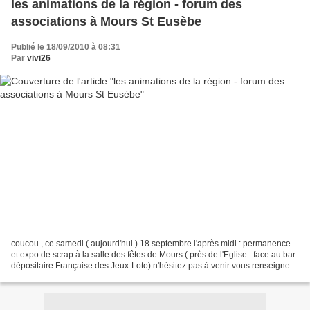
les animations de la région - forum des
associations à Mours St Eusèbe
Publié le 18/09/2010 à 08:31
Par
vivi26
coucou , ce samedi ( aujourd'hui ) 18 septembre l'après midi : permanence
et expo de scrap à la salle des fêtes de Mours ( près de l'Eglise ..face au bar
dépositaire Française des Jeux-Loto) n'hésitez pas à venir vous renseigner ,
venez nous rejoindre...