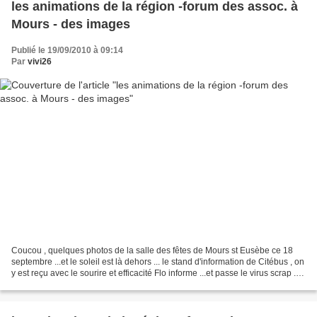
les animations de la région -forum des assoc. à
Mours - des images
Publié le 19/09/2010 à 09:14
Par
vivi26
Coucou , quelques photos de la salle des fêtes de Mours st Eusèbe ce 18
septembre ...et le soleil est là dehors ... le stand d'information de Citébus , on
y est reçu avec le sourire et efficacité Flo informe ...et passe le virus scrap ....
renseigne sur...