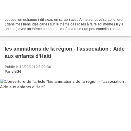
coucou, un échange ( dit swap en scrap ) avec Anne sur Love'scrap le forum
( dans mes liens )des cartes sur le thème des roses à faire soi même ( il y a
un tuto ) avec un thème couleurs .. voilà ma rose ( un peu camélia ) sur la
carte fond blanc des tampons...
les animations de la région - l'association : Aide
aux enfants d'Haiti
Publié le 13/09/2010 à 09:34
Par
vivi26