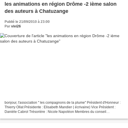
les animations en région Drôme -2 ième salon
des auteurs à Chatuzange
Publié le 21/09/2010 à 23:00
Par
vivi26
bonjour, l'association '' les compagnons de la plume'' Président d'Honneur :
Thierry Ollat Présidente : Elisabeth Mandier ( écrivaine) Vice Président :
Danièle Cabrol Trésorière : Nicole Napoléon Membres du conseil
d'administration : Sylvie Valla et Claude...