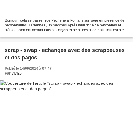
Bonjour , cela se passe : rue Pêcherie à Romans sur Isère en présence de
personnalités Haïtiennes , un mercredi après midi riche de rencontres et
d'éblouissement devant tous ces objets et peintures d' Art naïf , tout est bien
réalisé en Haïti , vendu...
scrap - swap - echanges avec des scrappeuses
et des pages
Publié le 14/09/2010 à 07:47
Par
vivi26