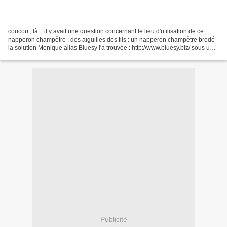
coucou , là... il y avait une question concernant le lieu d'utilisation de ce
napperon champêtre : des aiguilles des fils : un napperon champêtre brodé
la solution Monique alias Bluesy l'a trouvée : http://www.bluesy.biz/ sous un
pot de porcelaine pour...
Publicité