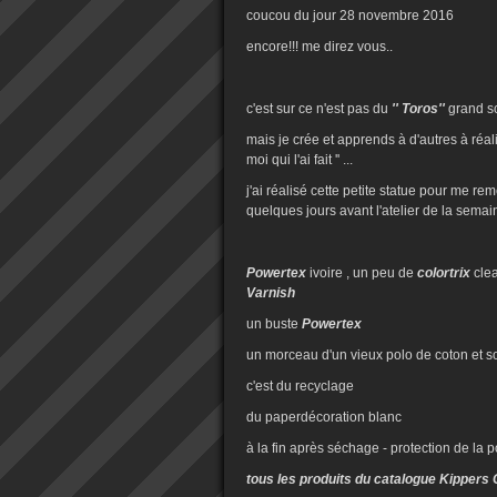
coucou du jour 28 novembre 2016
encore!!! me direz vous..
c'est sur ce n'est pas du
'' Toros''
grand sc
mais je crée et apprends à d'autres à réalise
moi qui l'ai fait '' ...
j'ai réalisé cette petite statue pour me re
quelques jours avant l'atelier de la semaine
Powertex
ivoire , un peu de
colortrix
clea
Varnish
un buste
Powertex
un morceau d'un vieux polo de coton et soie
c'est du recyclage
du paperdécoration blanc
à la fin après séchage - protection de la 
tous les produits du catalogue Kippers 