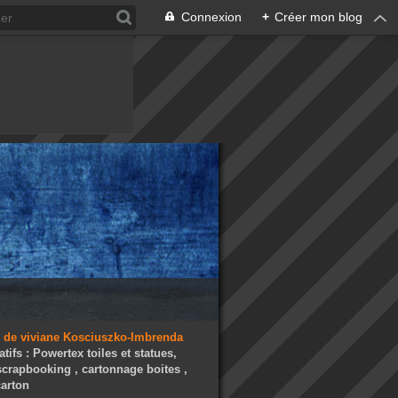
Connexion
+
Créer mon blog
atifs : Powertex toiles et statues,
 scrapbooking , cartonnage boites ,
arton