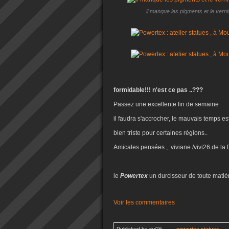
il manque les pigments et le vern
formidable!!! n'est ce pas ..???
Passez une excellente fin de semaine
il faudra s'accrocher, le mauvais temps est 
bien triste pour certaines régions..
Amicales pensées , viviane /vivi26 de la
le
Powertex
un durcisseur de toute matiè
Voir les commentaires
Published by vivi26
-
…
-
powertex statues