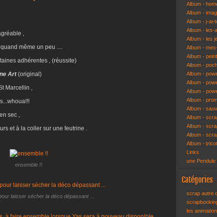
Album - hom
Album - ima
Album - j-ai-t
Album - les-
agréable ,
Album - les j
é quand même un peu ....
Album - mes-
Album - pein
taines adhérentes , (réussite)
Album - poch
ne Art
(original)
Album - pow
Album - powe
t Marcellin ,
Album - pow
Album - pro
s...whoua!!!
Album - sau
en sec ,
Album - scr
Album - scra
jours et à la coller sur une feutrine .
Album - scr
Album - trico
Links
une Pendule
ensemble !!
Catégories
scrap autre
pour laisser sécher la déco dépassant ...
scrapbooki
les animatio