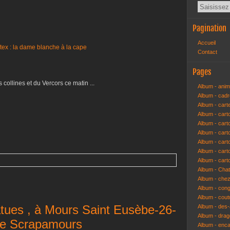
Pagination
Accueil
Contact
Pages
collines et du Vercors ce matin ...
Album - anim
Album - cad
Album - cart
Album - cart
Album - cart
Album - car
Album - car
Album - car
Album - cart
Album - Cha
Album - che
Album - congr
Album - cout
tatues , à Mours Saint Eusèbe-26-
Album - des-a
Album - dra
e Scrapamours
Album - enc