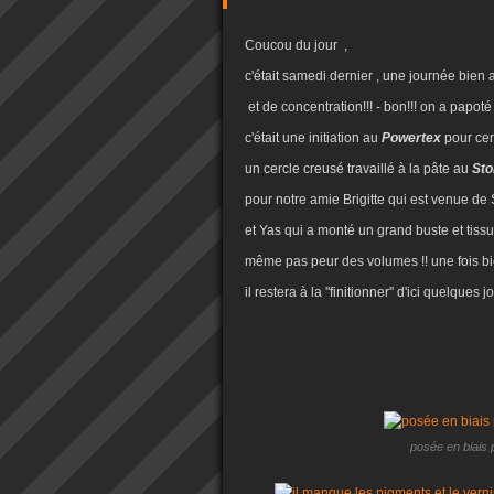
Coucou du jour ,
c'était samedi dernier , une journée bien 
et de concentration!!! - bon!!! on a papot
c'était une initiation au
Powertex
pour cer
un cercle creusé travaillé à la pâte au
Sto
pour notre amie Brigitte qui est venue de S
et Yas qui a monté un grand buste et tissu
même pas peur des volumes !! une fois bi
il restera à la ''finitionner'' d'ici quelques 
posée en biais 