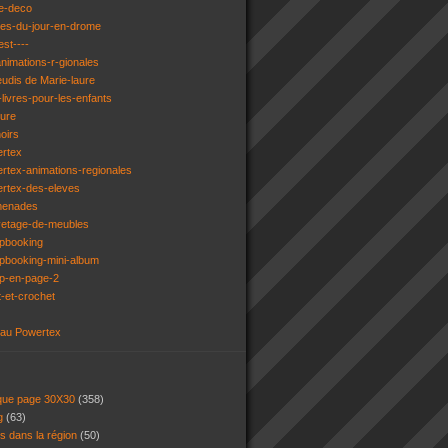
e-deco
ges-du-jour-en-drome
est----
animations-r-gionales
eudis de Marie-laure
livres-pour-les-enfants
ture
oirs
ertex
rtex-animations-regionales
ertex-des-eleves
menades
vetage-de-meubles
apbooking
pbooking-mini-album
ap-en-page-2
t-et-crochet
 au Powertex
 que page 30X30
(358)
ng
(63)
ns dans la région
(50)