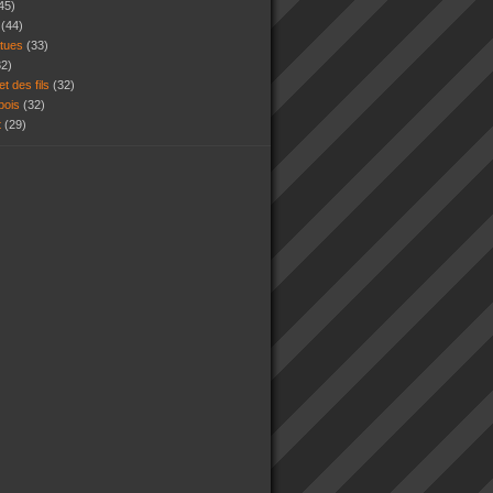
45)
s
(44)
atues
(33)
32)
et des fils
(32)
 bois
(32)
t
(29)