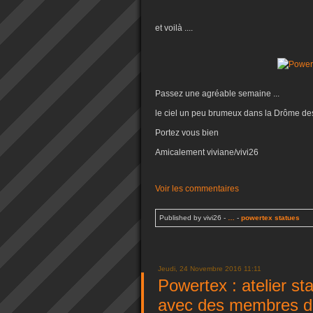
et voilà ....
Passez une agréable semaine ...
le ciel un peu brumeux dans la Drôme des 
Portez vous bien
Amicalement viviane/vivi26
Voir les commentaires
Published by vivi26
-
…
-
powertex statues
Jeudi, 24 Novembre 2016 11:11
Powertex : atelier s
avec des membres d