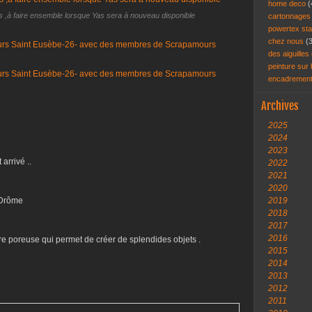
home deco
(
is ,à faire ensemble lorsque Yas sera à nouveau disponible
cartonnage
powertex st
chez nous
(
des aiguilles 
peinture sur
encadremen
Archives
2025
2024
2023
arrivé ..
2022
2021
2020
 Drôme
2019
2018
2017
2016
re poreuse qui permet de créer de splendides objets .
2015
2014
2013
2012
2011