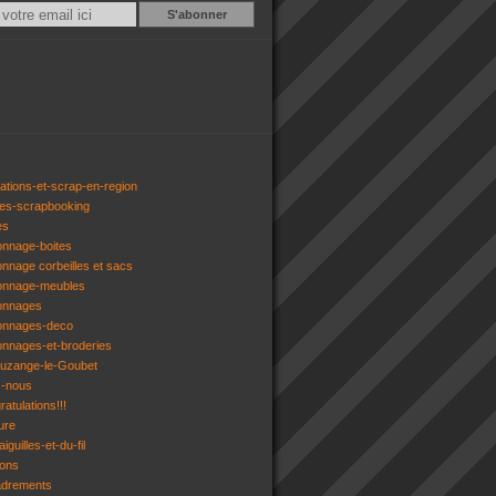
Email
ations-et-scrap-en-region
res-scrapbooking
es
onnage-boites
onnage corbeilles et sacs
tonnage-meubles
tonnages
tonnages-deco
onnages-et-broderies
tuzange-le-Goubet
z-nous
atulations!!!
ure
iguilles-et-du-fil
gons
adrements