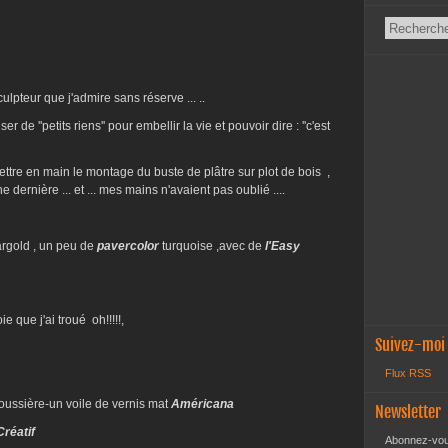
ulpteur que j'admire sans réserve ... ..
r de ''petits riens'' pour embellir la vie et pouvoir dire : ''c'est
mettre en main le montage du buste de plâtre sur plot de bois ,
 dernière ... et ... mes mains n'avaient pas oublié ....
rgold , un peu de
pavercolor
turquoise ,avec de
l'Easy
 que j'ai troué oh!!!!!,
Suivez-moi
Flux RSS
poussière-un voile de vernis mat
Américana
Newsletter
Créatif
Abonnez-vous