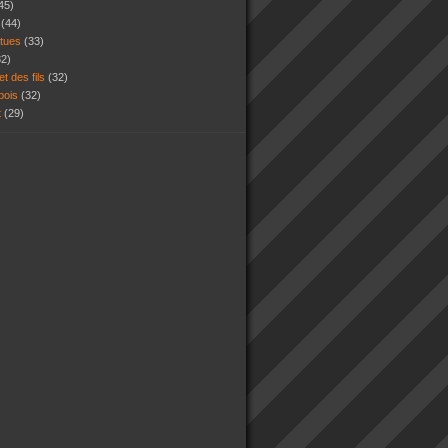
45)
s
(44)
atues
(33)
32)
et des fils
(32)
 bois
(32)
t
(29)