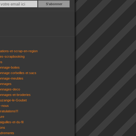
Email
ations-et-scrap-en-region
res-scrapbooking
es
onnage-boites
onnage corbeilles et sacs
tonnage-meubles
tonnages
tonnages-deco
onnages-et-broderies
tuzange-le-Goubet
z-nous
atulations!!!
ure
iguilles-et-du-fil
gons
adrements