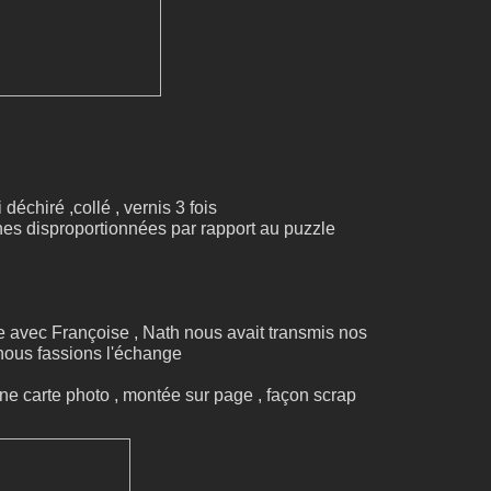
déchiré ,collé , vernis 3 fois
ches disproportionnées par rapport au puzzle
 avec Françoise , Nath nous avait transmis nos
nous fassions l'échange
 une carte photo , montée sur page , façon scrap