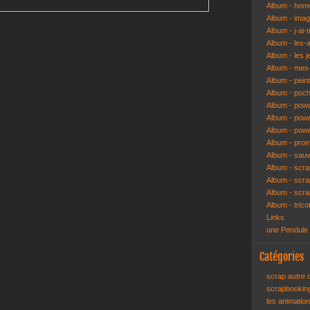
Album - hom
Album - ima
Album - j-ai-t
Album - les-
Album - les j
Album - mes-
Album - pein
Album - poch
Album - pow
Album - powe
Album - pow
Album - pro
Album - sau
Album - scr
Album - scra
Album - scr
Album - trico
Links
une Pendule
Catégories
scrap autre
scrapbooki
les animatio