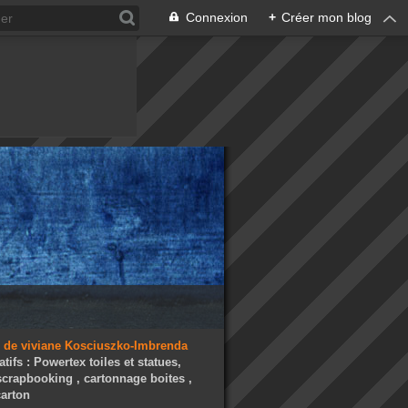
Connexion
+
Créer mon blog
atifs : Powertex toiles et statues,
 scrapbooking , cartonnage boites ,
arton