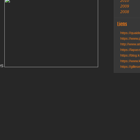
2010
2009
2008
Liens
https://quai
https://www.
http://www.ate
https://lapa
https://blog.k
https://www.k
es
https://gille