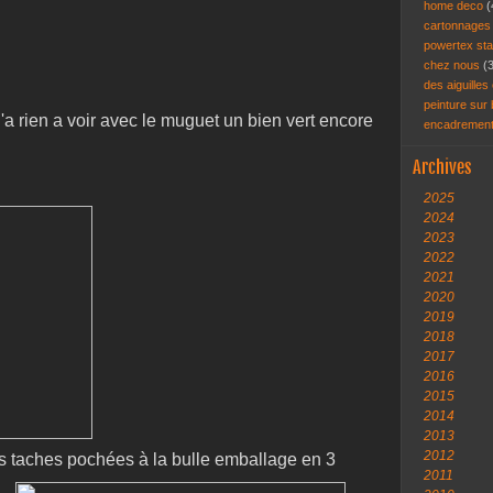
home deco
(
cartonnage
powertex st
chez nous
(
des aiguilles 
peinture sur
a rien a voir avec le muguet un bien vert encore
encadremen
Archives
2025
2024
2023
2022
2021
2020
2019
2018
2017
2016
2015
2014
2013
2012
s taches pochées à la bulle emballage en 3
2011