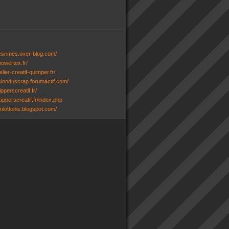
desrimes.over-blog.com/
powertex.fr/
lier-creatif-quimper.fr/
ssionduscrap.forumactif.com/
ipperscreatif.fr/
ipperscreatif.fr/index.php
senlettonie.blogspot.com/