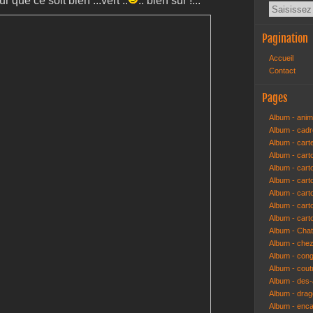
r que ce soit bien ...vert ..
.. bien sur !...
Pagination
Accueil
Contact
Pages
Album - anim
Album - cad
Album - cart
Album - cart
Album - cart
Album - car
Album - car
Album - car
Album - cart
Album - Cha
Album - che
Album - congr
Album - cout
Album - des-a
Album - dra
Album - enc