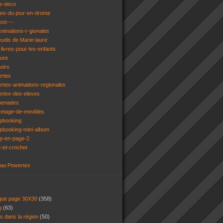
e-deco
ges-du-jour-en-drome
est----
animations-r-gionales
eudis de Marie-laure
livres-pour-les-enfants
ture
oirs
ertex
rtex-animations-regionales
ertex-des-eleves
menades
vetage-de-meubles
apbooking
pbooking-mini-album
ap-en-page-2
t-et-crochet
 au Powertex
 que page 30X30
(358)
ng
(63)
ns dans la région
(50)