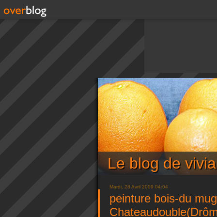
Le blog de viv
Mardi, 28 Avril 2009 04:04
peinture bois-du mugu
Chateaudouble(Drôm