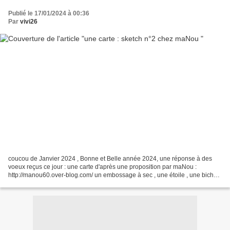
Publié le 17/01/2024 à 00:36
Par
vivi26
coucou de Janvier 2024 , Bonne et Belle année 2024, une réponse à des
voeux reçus ce jour : une carte d'après une proposition par maNou :
http://manou60.over-blog.com/ un embossage à sec , une étoile , une biche
de sizzix , quelques décos pré-découpées...