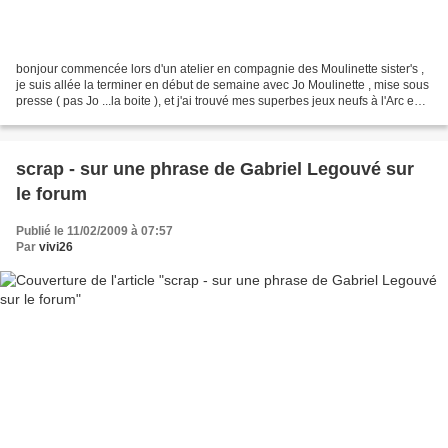
bonjour commencée lors d'un atelier en compagnie des Moulinette sister's ,
je suis allée la terminer en début de semaine avec Jo Moulinette , mise sous
presse ( pas Jo ...la boite ), et j'ai trouvé mes superbes jeux neufs à l'Arc en
Ciel , boutique de...
scrap - sur une phrase de Gabriel Legouvé sur
le forum
Publié le 11/02/2009 à 07:57
Par
vivi26