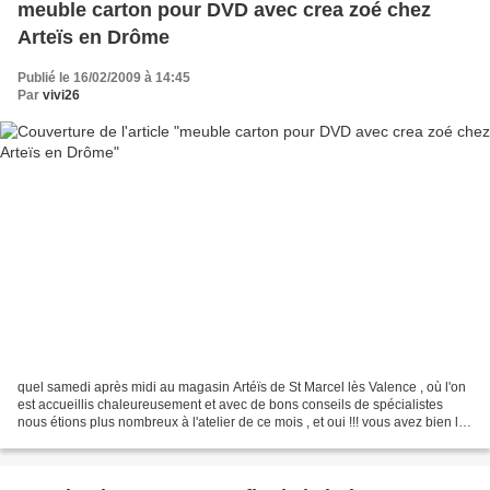
meuble carton pour DVD avec crea zoé chez
Arteïs en Drôme
Publié le 16/02/2009 à 14:45
Par
vivi26
quel samedi après midi au magasin Artéïs de St Marcel lès Valence , où l'on
est accueillis chaleureusement et avec de bons conseils de spécialistes
nous étions plus nombreux à l'atelier de ce mois , et oui !!! vous avez bien lu
...je dis nombreux , 1...