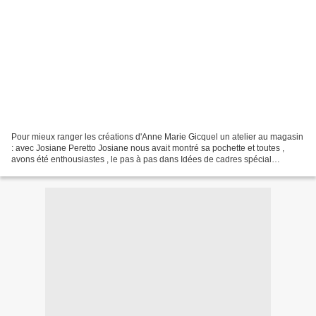
Pour mieux ranger les créations d'Anne Marie Gicquel un atelier au magasin
: avec Josiane Peretto Josiane nous avait montré sa pochette et toutes ,
avons été enthousiastes , le pas à pas dans Idées de cadres spécial
cartonnage cette pochette assez grande...