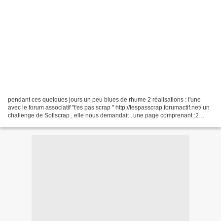
pendant ces quelques jours un peu blues de rhume 2 réalisations : l'une
avec le forum associatif ''t'es pas scrap '' http://tespasscrap.forumactif.net/ un
challenge de Sofiscrap , elle nous demandait , une page comprenant :2
photos 1 papier uni , 2 papiers...