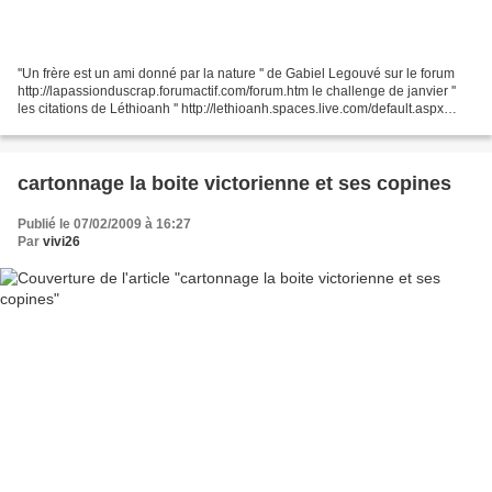
''Un frère est un ami donné par la nature '' de Gabiel Legouvé sur le forum
http://lapassionduscrap.forumactif.com/forum.htm le challenge de janvier ''
les citations de Léthioanh '' http://lethioanh.spaces.live.com/default.aspx
voilà la page que j'ai...
cartonnage la boite victorienne et ses copines
Publié le 07/02/2009 à 16:27
Par
vivi26