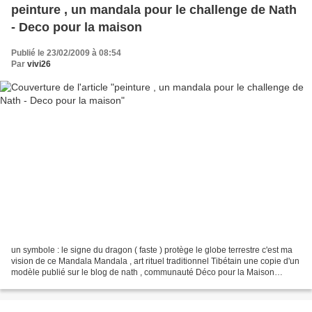
peinture , un mandala pour le challenge de Nath
- Deco pour la maison
Publié le 23/02/2009 à 08:54
Par
vivi26
un symbole : le signe du dragon ( faste ) protège le globe terrestre c'est ma
vision de ce Mandala Mandala , art rituel traditionnel Tibétain une copie d'un
modèle publié sur le blog de nath , communauté Déco pour la Maison
http://www.mon-site-a-moi.org/...