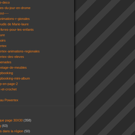
e-deco
ges-du-jour-en-drome
est----
animations-r-gionales
eudis de Marie-laure
livres-pour-les-enfants
ture
oirs
ertex
rtex-animations-regionales
ertex-des-eleves
menades
vetage-de-meubles
apbooking
pbooking-mini-album
ap-en-page-2
t-et-crochet
 au Powertex
 que page 30X30
(358)
ng
(63)
ns dans la région
(50)