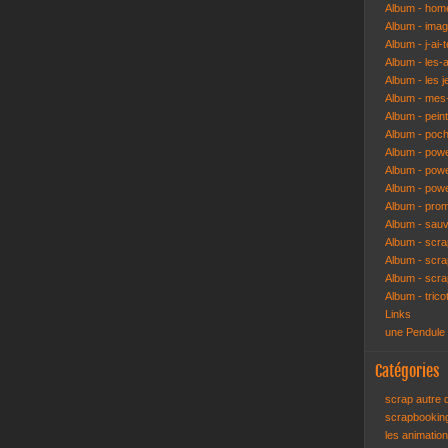
Album - hom
Album - ima
Album - j-ai-t
Album - les-
Album - les j
Album - mes-
Album - pein
Album - poch
Album - pow
Album - powe
Album - pow
Album - pro
Album - sau
Album - scr
Album - scra
Album - scr
Album - trico
Links
une Pendule
Catégories
scrap autre
scrapbooki
les animatio