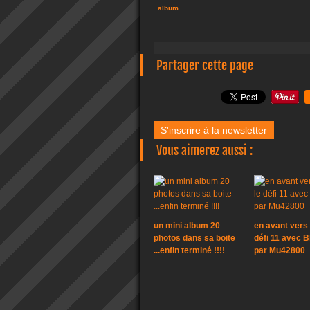
album
Partager cette page
S'inscrire à la newsletter
Vous aimerez aussi :
un mini album 20
en avant vers 
photos dans sa boite
défi 11 avec B
...enfin terminé !!!!
par Mu42800