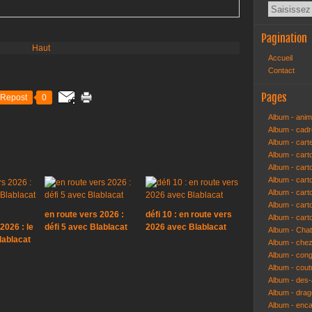
Pagination
Haut
Accueil
Contact
Pages
Repost
0
Album - anim
Album - cad
Album - cart
Album - cart
Album - cart
Album - car
Album - car
Album - car
en route vers 2026 :
défi 10 : en route vers
Album - cart
2026 : le
défi 5 avec Blablacat
2026 avec Blablacat
Album - Cha
lablacat
Album - che
Album - congr
Album - cout
Album - des-a
Album - dra
Album - enc