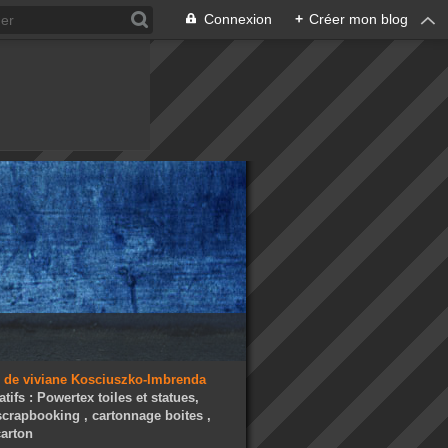
Connexion
+
Créer mon blog
atifs : Powertex toiles et statues,
 scrapbooking , cartonnage boites ,
arton