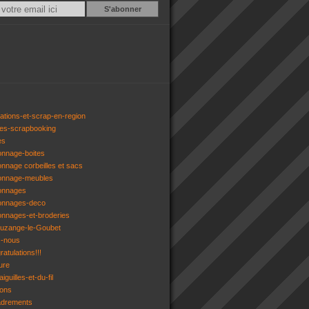
Email
ations-et-scrap-en-region
res-scrapbooking
es
onnage-boites
onnage corbeilles et sacs
tonnage-meubles
tonnages
tonnages-deco
onnages-et-broderies
tuzange-le-Goubet
z-nous
atulations!!!
ure
iguilles-et-du-fil
gons
adrements