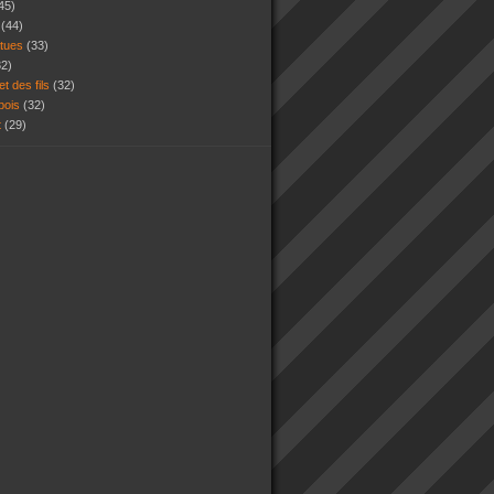
45)
s
(44)
atues
(33)
32)
et des fils
(32)
 bois
(32)
t
(29)