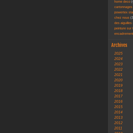
home deco
(
cartonnage
powertex st
chez nous
(
des aiguilles 
peinture sur
encadremen
Archives
2025
2024
2023
2022
2021
2020
2019
2018
2017
2016
2015
2014
2013
2012
2011