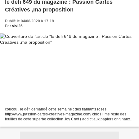
le defi 649 du magazine : Passion Cartes
Créatives ,ma proposition
Publié le 04/08/2020 à 17:18
Par
vivi26
coucou , le défi demandé cette semaine : des flamants roses
http://www.passion-cartes-creatives-magazine.com/ chic ! il me reste des
feuilles de cette superbe collection Joy Craft ( addict aux papiers originaux) ,
j'ai utilisé un tuto d'une carte accordéon...