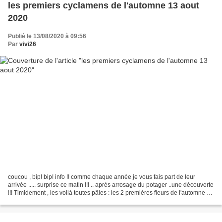
les premiers cyclamens de l'automne 13 aout
2020
Publié le 13/08/2020 à 09:56
Par
vivi26
coucou , bip! bip! info !! comme chaque année je vous fais part de leur
arrivée ..... surprise ce matin !!! .. après arrosage du potager ..une découverte
!!! Timidement , les voilà toutes pâles : les 2 premières fleurs de l'automne -
des cyclamens bientôt...