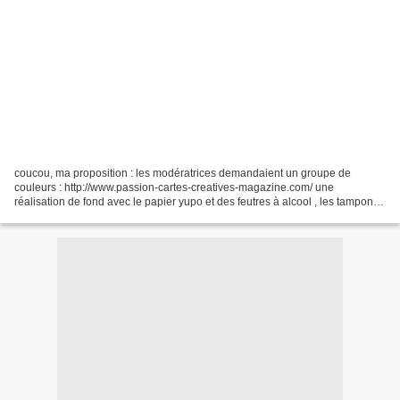
coucou, ma proposition : les modératrices demandaient un groupe de
couleurs : http://www.passion-cartes-creatives-magazine.com/ une
réalisation de fond avec le papier yupo et des feutres à alcool , les tampons
à l'encre stazon , l'embossage reporté aux...