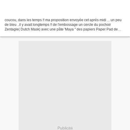
coucou, dans les temps !! ma proposition envoyée cet après midi ... un peu
de bleu ..il y avait longtemps !! de l'embossage un cercle du pochoir
Zentagle( Dutch Mask) avec une pâte 'Maya '' des papiers Paper Pad de
Studio Light (happy moments 148) un...
Publicité