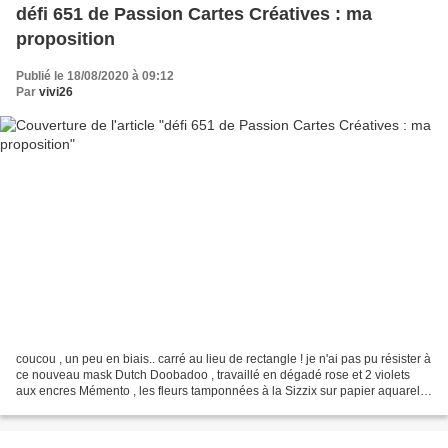
défi 651 de Passion Cartes Créatives : ma
proposition
Publié le 18/08/2020 à 09:12
Par
vivi26
coucou , un peu en biais.. carré au lieu de rectangle ! je n'ai pas pu résister à
ce nouveau mask Dutch Doobadoo , travaillé en dégadé rose et 2 violets
aux encres Mémento , les fleurs tamponnées à la Sizzix sur papier aquarelle
, peintes à l'aquarelle...