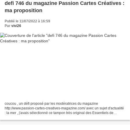
defi 746 du magazine Passion Cartes Créatives :
ma proposition
Publié le 11/07/2022 à 16:59
Par
vivi26
coucou , un défi proposé par les modératrices du magazine
http://www.passion-cartes-creatives-magazine.com/ avec un sujet d'actualité
: la mer , j'avais sélectionné ce tampon très original des Essentiels de
StudioLight , il y a une magnifique collection...