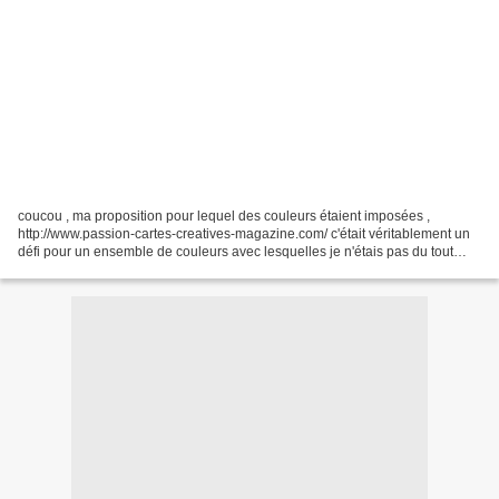
coucou , ma proposition pour lequel des couleurs étaient imposées ,
http://www.passion-cartes-creatives-magazine.com/ c'était véritablement un
défi pour un ensemble de couleurs avec lesquelles je n'étais pas du tout
inspirée cette semaine, ( mais j'me...