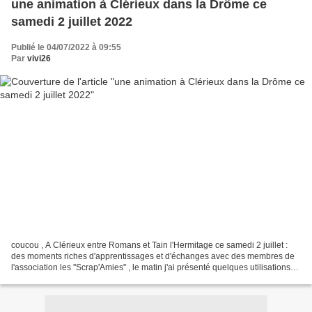
une animation à Clérieux dans la Drôme ce
samedi 2 juillet 2022
Publié le 04/07/2022 à 09:55
Par
vivi26
coucou , A Clérieux entre Romans et Tain l'Hermitage ce samedi 2 juillet :
des moments riches d'apprentissages et d'échanges avec des membres de
l'association les ''Scrap'Amies'' , le matin j'ai présenté quelques utilisations
des Gélatos de' Faber Castell''...