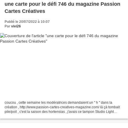
une carte pour le défi 746 du magazine Passion
Cartes Créatives
Publié le 20/07/2022 à 10:07
Par
vivi26
coucou , cette semaine les modératrices demandaient un '' h '' dans la
création , http://www.passion-cartes-creatives-magazine.com/ là çà tombait
pile/poil , c'est la saison des hortensias , j'avais ce tampon Studio Light
absolument magnifique , de l'encre...