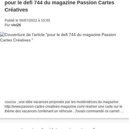
pour le defi 744 du magazine Passion Cartes
Créatives
Publié le 06/07/2022 à 15:05
Par
vivi26
coucou , une idée vacances proposée par les modératrices du magazine
http://www.passion-cartes-creatives-magazine.com/ réaliser une carte sur le
thème des vacances contenant un véhicule . J'avais commandé ce carnet de
Studio Light (avec des sujets pré-découpés)...