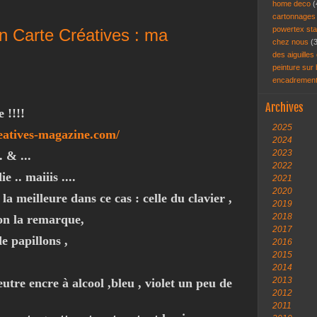
home deco
(
cartonnage
powertex st
on Carte Créatives : ma
chez nous
(
des aiguilles 
peinture sur
encadremen
Archives
e !!!!
2025
eatives-magazine.com/
2024
2023
. & ...
2022
e .. maiiis ....
2021
2020
la meilleure dans ce cas : celle du clavier ,
2019
2018
on la remarque,
2017
e papillons ,
2016
2015
2014
2013
utre encre à alcool ,bleu , violet un peu de
2012
2011