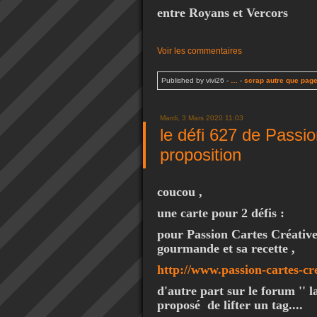
entre Royans et Vercors
Voir les commentaires
Published by vivi26
-
…
-
scrap autre que pag
Mardi, 3 Mars 2020 11:03
le défi 627 de Passi
proposition
coucou ,
une carte pour 2 défis :
pour Passion Cartes Créative
gourmande et sa recette ,
http://www.passion-cartes-cr
d'autre part sur le forum '' l
proposé de lifter un tag....