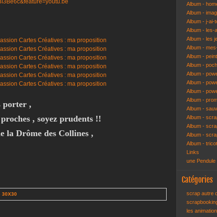
BI3Be6c&feature=youtu.be
Album - hom
Album - ima
Album - j-ai-t
Album - les-
Album - les j
Album - mes-
Album - pein
Album - poch
Album - pow
Album - powe
Album - pow
Album - pro
 porter ,
Album - sau
 proches , soyez prudents !!
Album - scr
Album - scra
 la Drôme des Collines ,
Album - scr
Album - trico
Links
une Pendule
Catégories
scrap autre
e 30X30
scrapbooki
les animatio