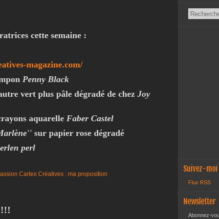
ratrices cette semaine :
eatives-magazine.com/
tampon
Penny Black
 autre vert plus pâle dégradé de chez
Joy
crayons aquarelle
Faber Castel
Marlène''
sur papier rose dégradé
erlen perl
Suivez-moi
Flux RSS
Newsletter
!!!
Abonnez-vous