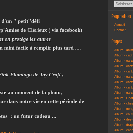
Pagination
d'un '' petit''défi
Accueil
ap'Amies de Clérieux ( via facebook)
Contact
et on protège les autres
Pages
n mini facile à remplir plus tard ....
Album - anim
Album - cad
Album - cart
Album - cart
Album - cart
Pink Flamingo de Joy Craft
,
Album - car
Album - car
Album - car
uste au moment de la photo,
Album - cart
Album - Cha
eur dans notre vie en cette période de
Album - che
Album - congr
Album - cout
tos : un futur cadeau ...
Album - des-a
Album - dra
Album - enc