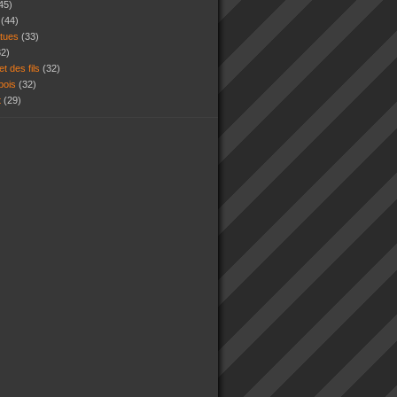
45)
s
(44)
atues
(33)
32)
et des fils
(32)
 bois
(32)
t
(29)