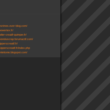
desrimes.over-blog.com/
powertex.fr/
lier-creatif-quimper.fr/
ssionduscrap.forumactif.com/
ipperscreatif.fr/
ipperscreatif.fr/index.php
senlettonie.blogspot.com/