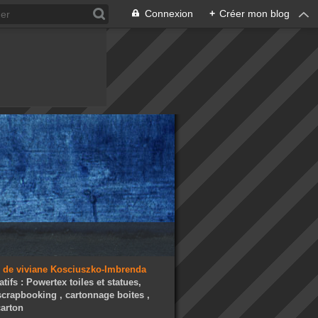
Connexion
+
Créer mon blog
atifs : Powertex toiles et statues,
 scrapbooking , cartonnage boites ,
arton