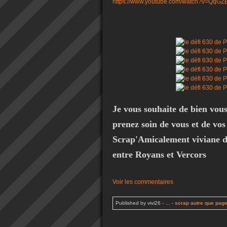
https://www.youtube.com/watch?v=QqGZ
Je vous souhaite de bien vous
prenez soin de vous et de vos
Scrap'Amicalement viviane de
entre Royans et Vercors
Voir les commentaires
Published by vivi26
-
…
-
scrap autre que pag