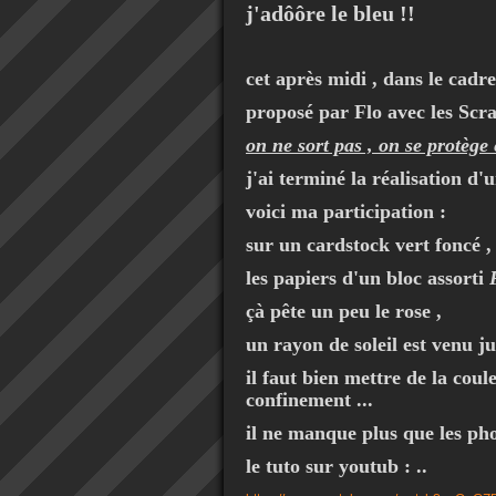
j'adôôre le bleu !!
cet après midi , dans le cadre 
proposé par Flo avec les Scr
on ne sort pas , on se protège 
j'ai terminé la réalisation d'u
voici ma participation :
sur un cardstock vert foncé ,
les papiers d'un bloc assorti
çà pête un peu le rose ,
un rayon de soleil est venu j
il faut bien mettre de la coul
confinement ...
il ne manque plus que les pho
le tuto sur youtub : ..