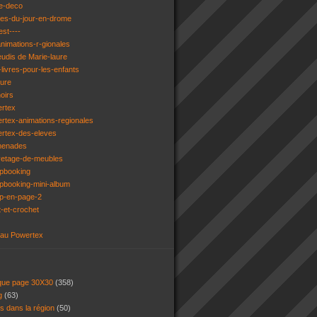
e-deco
ges-du-jour-en-drome
est----
animations-r-gionales
eudis de Marie-laure
livres-pour-les-enfants
ture
oirs
ertex
rtex-animations-regionales
ertex-des-eleves
menades
vetage-de-meubles
apbooking
pbooking-mini-album
ap-en-page-2
t-et-crochet
 au Powertex
 que page 30X30
(358)
ng
(63)
ns dans la région
(50)