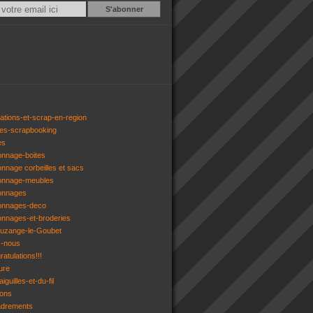
Email
ations-et-scrap-en-region
res-scrapbooking
es
onnage-boites
onnage corbeilles et sacs
tonnage-meubles
tonnages
tonnages-deco
onnages-et-broderies
tuzange-le-Goubet
z-nous
atulations!!!
ure
iguilles-et-du-fil
gons
adrements