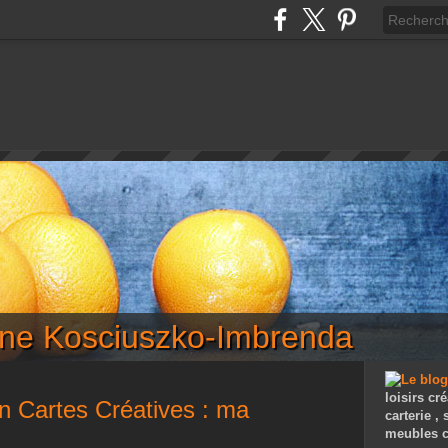
iane Kosciuszko-Imbrenda
loisirs cré
on Cartes Créatives : ma
carterie ,
meubles c