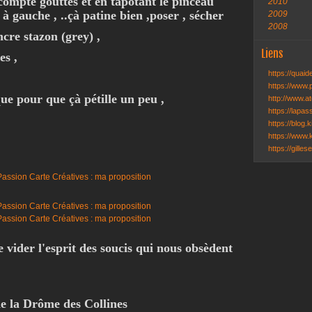
compte gouttes et en tapotant le pinceau
2010
 , à gauche , ..çà patine bien ,poser , sécher
2009
2008
cre stazon (grey) ,
Liens
es ,
https://quai
https://www.
ue pour que çà pétille un peu ,
http://www.ate
https://lapa
https://blog.k
https://www.k
https://gille
vider l'esprit des soucis qui nous obsèdent
e la Drôme des Collines