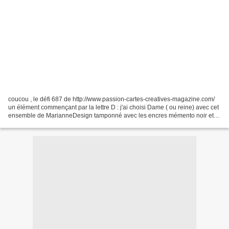
coucou , le défi 687 de http://www.passion-cartes-creatives-magazine.com/
un élément commençant par la lettre D : j'ai choisi Dame ( ou reine) avec cet
ensemble de MarianneDesign tamponné avec les encres mémento noir et
rouge le papier à pois de Joy Craft...