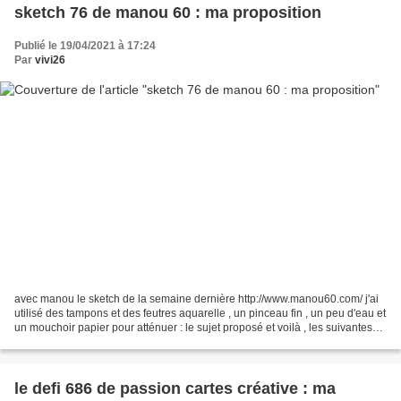
sketch 76 de manou 60 : ma proposition
Publié le 19/04/2021 à 17:24
Par
vivi26
avec manou le sketch de la semaine dernière http://www.manou60.com/ j'ai
utilisé des tampons et des feutres aquarelle , un pinceau fin , un peu d'eau et
un mouchoir papier pour atténuer : le sujet proposé et voilà , les suivantes
un peu plus tard, bonne...
le defi 686 de passion cartes créative : ma