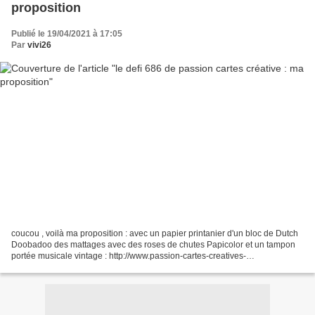
proposition
Publié le 19/04/2021 à 17:05
Par
vivi26
coucou , voilà ma proposition : avec un papier printanier d'un bloc de Dutch
Doobadoo des mattages avec des roses de chutes Papicolor et un tampon
portée musicale vintage : http://www.passion-cartes-creatives-
magazine.com/ un peu de douceur .... c'est...