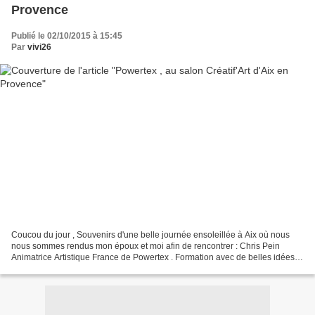
Provence
Publié le 02/10/2015 à 15:45
Par
vivi26
Coucou du jour , Souvenirs d'une belle journée ensoleillée à Aix où nous
nous sommes rendus mon époux et moi afin de rencontrer : Chris Pein
Animatrice Artistique France de Powertex . Formation avec de belles idées
pour utiliser : Easy 3D Flex et 3 D...