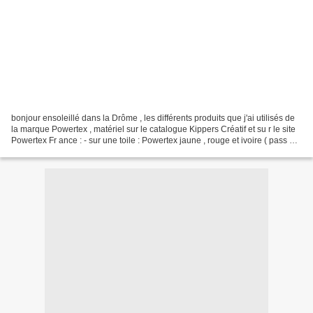
bonjour ensoleillé dans la Drôme , les différents produits que j'ai utilisés de
la marque Powertex , matériel sur le catalogue Kippers Créatif et su r le site
Powertex Fr ance : - sur une toile : Powertex jaune , rouge et ivoire ( pass és
au couteau)...