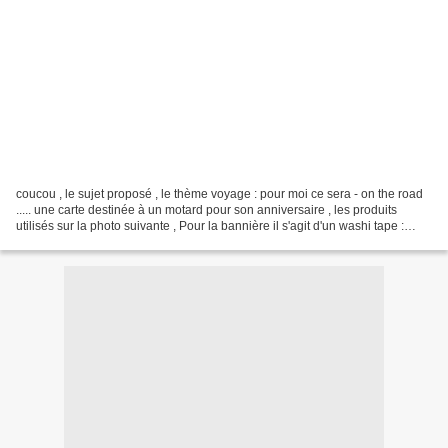
coucou , le sujet proposé , le thème voyage : pour moi ce sera - on the road
..... une carte destinée à un motard pour son anniversaire , les produits
utilisés sur la photo suivante , Pour la bannière il s'agit d'un washi tape :
Cleaner Créatif ( un peu...