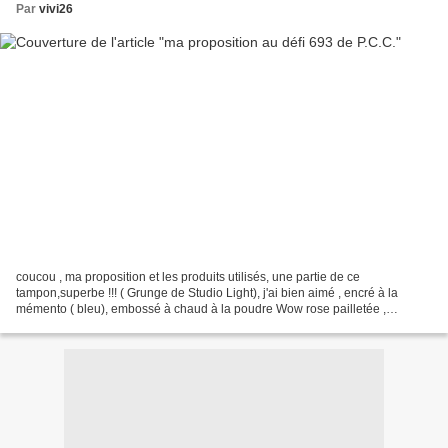
Par
vivi26
coucou , ma proposition et les produits utilisés, une partie de ce
tampon,superbe !!! ( Grunge de Studio Light), j'ai bien aimé , encré à la
mémento ( bleu), embossé à chaud à la poudre Wow rose pailletée ,
peinture aquarelle , un temps de ralentissement...