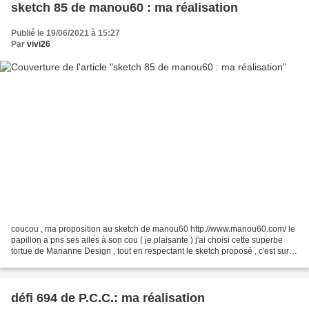
sketch 85 de manou60 : ma réalisation
Publié le 19/06/2021 à 15:27
Par
vivi26
coucou , ma proposition au sketch de manou60 http://www.manou60.com/ le
papillon a pris ses ailes à son cou ( je plaisante ) j'ai choisi cette superbe
tortue de Marianne Design , tout en respectant le sketch proposé , c'est sur !
elle a l'air un peu perchée...
défi 694 de P.C.C.: ma réalisation