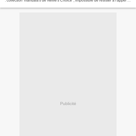
: collection 'mandala's de Nellie's Choice' , impossible de résister a l'appel !!!
du clear stamp ....(MDR...
Publicité