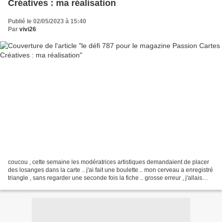
Créatives : ma réalisation
Publié le 02/05/2023 à 15:40
Par
vivi26
coucou , cette semaine les modératrices artistiques demandaient de placer
des losanges dans la carte .. j'ai fait une boulette... mon cerveau a enregistré
triangle , sans regarder une seconde fois la fiche .. grosse erreur , j'allais
abandonner et euréka...