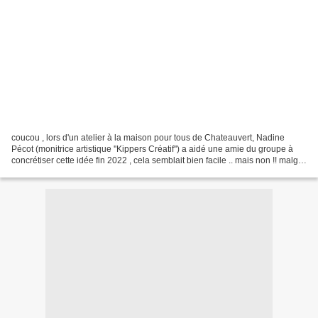
coucou , lors d'un atelier à la maison pour tous de Chateauvert, Nadine
Pécot (monitrice artistique ''Kippers Créatif'') a aidé une amie du groupe à
concrétiser cette idée fin 2022 , cela semblait bien facile .. mais non !! malgré
le maskin tape je ne...