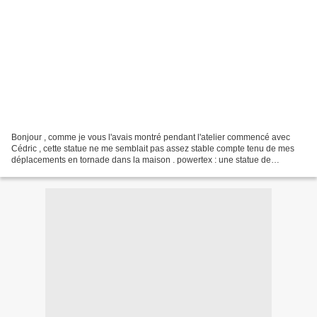
Bonjour , comme je vous l'avais montré pendant l'atelier commencé avec
Cédric , cette statue ne me semblait pas assez stable compte tenu de mes
déplacements en tornade dans la maison . powertex : une statue de
Bouddha assis un sujet imposé ... 1 ) je...