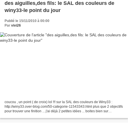
des aiguilles,des fils: le SAL des couleurs de
winy33-le point du jour
Publié le 15/11/2010 à 00:00
Par
vivi26
coucou , un point ( de croix) lol !!! sur la SAL des couleurs de Winy33 :
http://winy33.over-blog.com/50-categorie-11543343.html plus que 2 objectifs
pour trouver une finition ... j'ai déjà 2 petites idées ... boites bien sur
..éventuellement encadement...