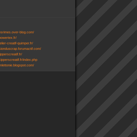
desrimes.over-blog.com/
powertex.fr/
lier-creatif-quimper.fr/
ssionduscrap.forumactif.com/
ipperscreatif.fr/
ipperscreatif.fr/index.php
senlettonie.blogspot.com/