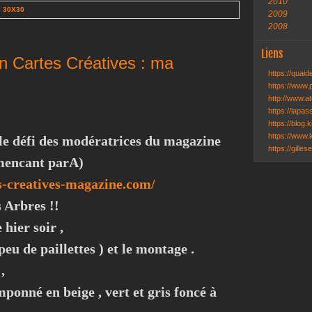
2010
e 30X30
2009
2008
Liens
on Cartes Créatives : ma
https://quai
https://www.
http://www.ate
https://lapa
https://blog.k
https://www.k
 le défi des modératrices du magazine
https://gille
mmencant parA)
s-creatives-magazine.com/
s Arbres !!
hier soir ,
peu de paillettes ) et le montage .
,
ponné en beige , vert et gris foncé à