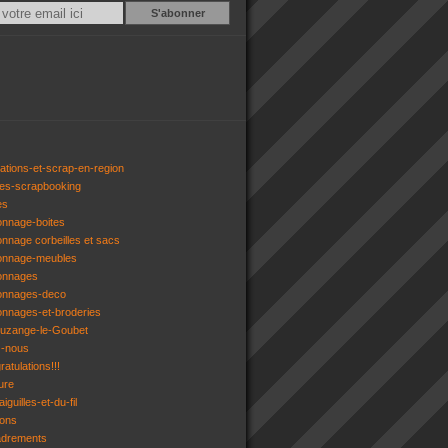
Email
ations-et-scrap-en-region
res-scrapbooking
es
onnage-boites
onnage corbeilles et sacs
tonnage-meubles
tonnages
tonnages-deco
onnages-et-broderies
tuzange-le-Goubet
z-nous
atulations!!!
ure
iguilles-et-du-fil
gons
adrements