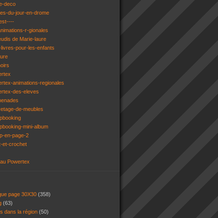
e-deco
ges-du-jour-en-drome
est----
animations-r-gionales
eudis de Marie-laure
livres-pour-les-enfants
ture
oirs
ertex
rtex-animations-regionales
ertex-des-eleves
menades
vetage-de-meubles
apbooking
pbooking-mini-album
ap-en-page-2
t-et-crochet
 au Powertex
 que page 30X30
(358)
ng
(63)
ns dans la région
(50)