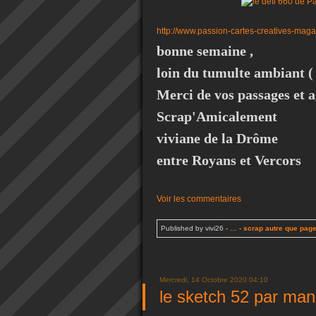
http://www.passion-cartes-creatives-mag
bonne semaine ,
loin du tumulte ambiant (
Merci de vos passages et 
Scrap'Amicalement
viviane de la Drôme
entre Royans et Vercors
Voir les commentaires
Published by vivi26
-
…
-
scrap autre que pag
Mercredi, 14 Octobre 2020 04:10
le sketch 52 par man