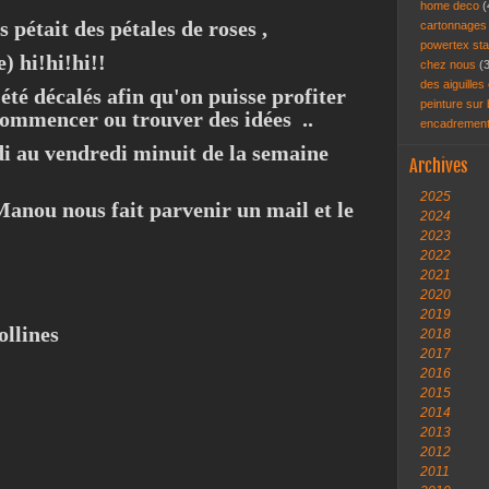
home deco
(
 pétait des pétales de roses ,
cartonnage
powertex st
e) hi!hi!hi!!
chez nous
(
des aiguilles 
té décalés afin qu'on puisse profiter
peinture sur
commencer ou trouver des idées ..
encadremen
i au vendredi minuit de la semaine
Archives
2025
 Manou nous fait parvenir un mail et le
2024
2023
2022
2021
2020
2019
ollines
2018
2017
2016
2015
2014
2013
2012
2011