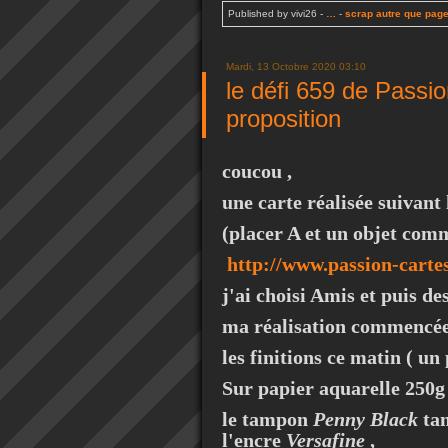
Published by vivi26
-
…
-
scrap autre que pag
Mardi, 13 Octobre 2020 03:10
le défi 659 de Passi
proposition
coucou ,
une carte réalisée suivant
(placer A et un objet co
http://www.passion-carte
j'ai choisi Amis et puis de
ma réalisation commencée 
les finitions ce matin ( un 
Sur papier aquarelle 250g 
le tampon
Penny Black
tam
l'encre
Versafine
,