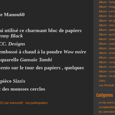
Album - hom
Album - ima
Album - j-ai-t
g de Manou60
Album - les-
Album - les j
/
Album - mes-
ai utilisé ce charmant bloc de papiers
Album - pein
enny Black
Album - poch
Album - pow
CC. Designs
Album - powe
Album - pow
embossé à chaud à la poudre
Wow noire
Album - pro
Album - sau
aquarelle
Gansaïe Tambi
Album - scr
ento
sur le tour des papiers , quelques
Album - scra
Album - scr
Album - trico
 pièce
Sizzix
Links
une Pendule
ec des mousses cercles
Catégories
scrap autre
scrapbooki
les animatio