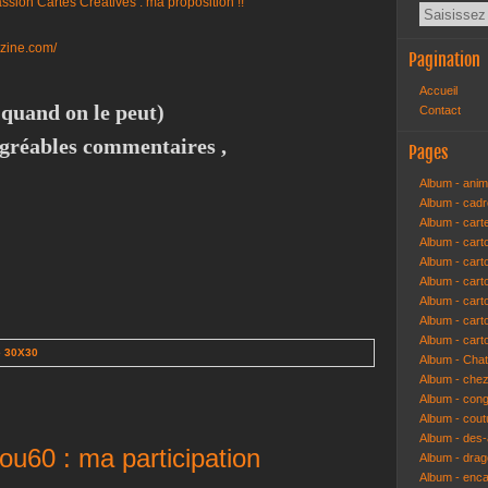
azine.com/
Pagination
Accueil
 quand on le peut)
Contact
agréables commentaires ,
Pages
Album - anim
Album - cad
Album - cart
Album - cart
Album - cart
Album - car
Album - car
Album - car
Album - cart
e 30X30
Album - Cha
Album - che
Album - congr
Album - cout
Album - des-a
ou60 : ma participation
Album - dra
Album - enc