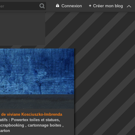
Connexion
+
Créer mon blog
atifs : Powertex toiles et statues,
 scrapbooking , cartonnage boites ,
arton