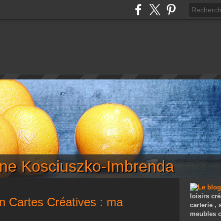
iane Kosciuszko-Imbrenda
loisirs cré
on Cartes Créatives : ma
carterie ,
meubles c