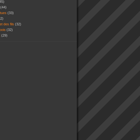
45)
s
(44)
atues
(33)
32)
et des fils
(32)
 bois
(32)
t
(29)