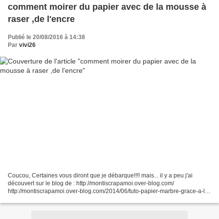
comment moirer du papier avec de la mousse à
raser ,de l'encre
Publié le 20/08/2016 à 14:38
Par
vivi26
Coucou, Certaines vous diront que je débarque!!!! mais... il y a peu j'ai
découvert sur le blog de : http://montiscrapamoi.over-blog.com/
http://montiscrapamoi.over-blog.com/2014/06/tuto-papier-marbre-grace-a-la-
mousse-a-raser.html généreuse copinette...