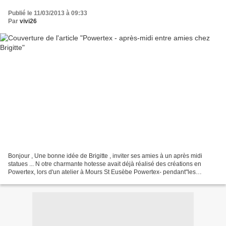
Publié le 11/03/2013 à 09:33
Par
vivi26
Bonjour , Une bonne idée de Brigitte , inviter ses amies à un après midi
statues ... N otre charmante hotesse avait déjà réalisé des créations en
Powertex, lors d'un atelier à Mours St Eusèbe Powertex- pendant"les
vacances en scrap"à Mours St Eusèbe première...