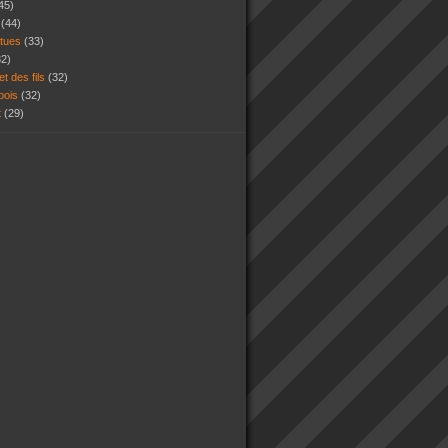
45)
s
(44)
atues
(33)
32)
et des fils
(32)
 bois
(32)
t
(29)