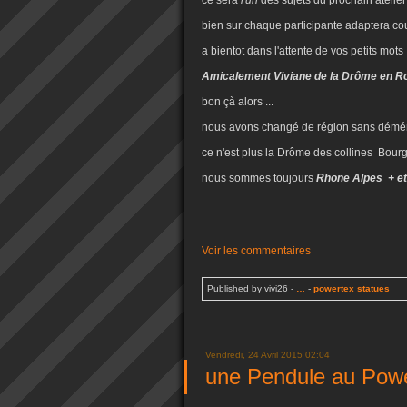
ce sera
l'un
des sujets du prochain atelier
bien sur chaque participante adaptera coul
a bientot dans l'attente de vos petits mots 
Amicalement Viviane de la Drôme en R
bon çà alors ...
nous avons changé de région sans déménag
ce n'est plus la Drôme des collines Bourg 
nous sommes toujours
Rhone Alpes + et 
Voir les commentaires
Published by vivi26
-
…
-
powertex statues
Vendredi, 24 Avril 2015 02:04
une Pendule au Pow