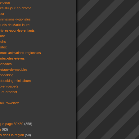
e-deco
ges-du-jour-en-drome
est----
animations-r-gionales
eudis de Marie-laure
livres-pour-les-enfants
ture
oirs
ertex
rtex-animations-regionales
ertex-des-eleves
menades
vetage-de-meubles
apbooking
pbooking-mini-album
ap-en-page-2
t-et-crochet
 au Powertex
 que page 30X30
(358)
ng
(63)
ns dans la région
(50)