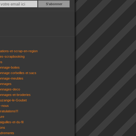
Email
ations-et-scrap-en-region
res-scrapbooking
es
onnage-boites
onnage corbeilles et sacs
tonnage-meubles
tonnages
tonnages-deco
onnages-et-broderies
tuzange-le-Goubet
z-nous
atulations!!!
ure
iguilles-et-du-fil
gons
adrements