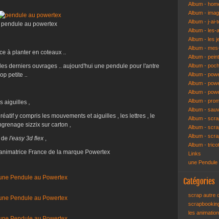
Album - hom
Album - ima
Album - j-ai-t
pendule au powertex
Album - les-
Album - les j
Album - mes-
e à planter en coteaux ..
Album - pein
des derniers ouvrages .. aujourd'hui une pendule pour l'antre
Album - poch
p petite ..
Album - pow
Album - powe
Album - pow
Album - pro
s aiguilles ,
Album - sau
éatif y compris les mouvements et aiguilles , les lettres , le
Album - scr
ngrenage sizzix sur carton ,
Album - scra
Album - scr
, de
l'easy 3d flex
,
Album - trico
 animatrice France de la marque Powertex
Links
une Pendule
Catégories
scrap autre
scrapbooki
les animatio