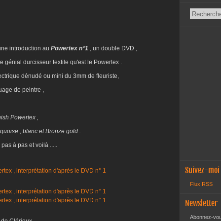
une introduction au
Powertex n°1
, un double DVD ,
e génial durcisseur textile qu'est le Powertex .
r électrique dénudé ou mini du 3mm de fleuriste,
age de peintre ,
ish Powertex ,
quoise , blanc et Bronze gold .
s à pas et voilà .....
Suivez-moi
Flux RSS
Newsletter
Abonnez-vous