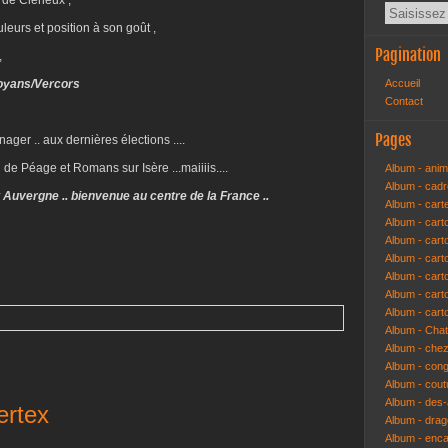
 de Clérieux ,
eurs et position à son goût ,
Pagination
,
oyans/Vercors
Accueil
Contact
Pages
er .. aux dernières élections ....
de Péage et Romans sur Isère ...maiiiis....
Album - anim
Album - cad
Auvergne .. bienvenue au centre de la France ..
Album - cart
Album - cart
Album - cart
Album - car
Album - car
Album - car
Album - cart
Album - Cha
Album - che
Album - congr
Album - cout
Album - des-a
ertex
Album - dra
Album - enc