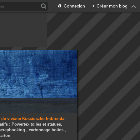
Connexion
+
Créer mon blog
atifs : Powertex toiles et statues,
 scrapbooking , cartonnage boites ,
arton