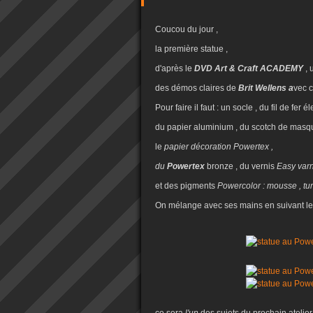
Coucou du jour ,
la première statue ,
d'après le
DVD Art & Craft ACADEMY
, 
des démos claires de
Brit Wellens a
vec c
Pour faire il faut : un socle , du fil de fe
du papier aluminium , du scotch de masqu
le
papier décoration Powertex ,
du
Powertex
bronze , du vernis
Easy varn
et des pigments
Powercolor : mousse , tur
On mélange avec ses mains en suivant le pa