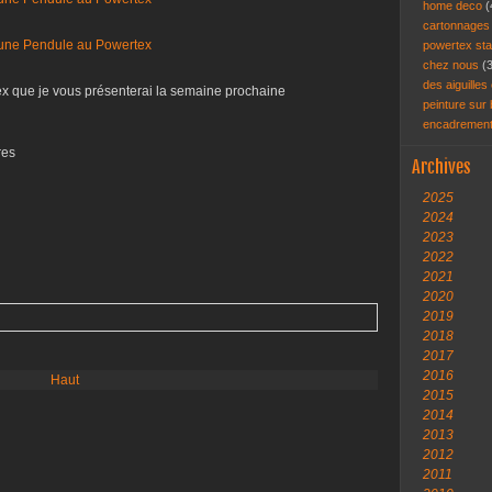
home deco
(
cartonnage
powertex st
chez nous
(
des aiguilles 
tex que je vous présenterai la semaine prochaine
peinture sur
encadremen
res
Archives
2025
2024
2023
2022
2021
2020
2019
2018
2017
2016
Haut
2015
2014
2013
2012
2011