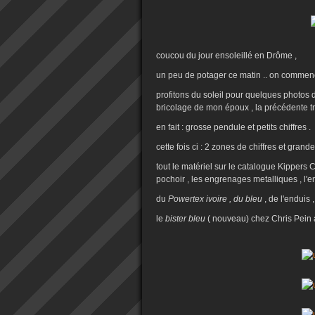
coucou du jour ensoleillé en Drôme ,
un peu de potager ce matin .. on commenc
profitons du soleil pour quelques photos 
bricolage de mon époux , la précédente tro
en fait : grosse pendule et petits chiffres .
cette fois ci : 2 zones de chiffres et grande
tout le matériel sur le catalogue Kippers Cr
pochoir , les engrenages metalliques , l'e
du
Powertex ivoire , du bleu
, de l'enduis 
le
bister bleu
( nouveau) chez Chris Pein