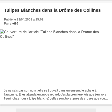
Tulipes Blanches dans la Drôme des Collines
Publié le 23/04/2008 à 15:02
Par
vivi26
Je ne sais pas son nom , elle se trouvait dans un ensemble acheté à
l'automne, Elles attendaient notre regard, c'est la première fois que j'en vois
fleurir chez nous ( tulipe blanche) , elles sont trois , près des roses que vous
avez vu la semaine dernière...