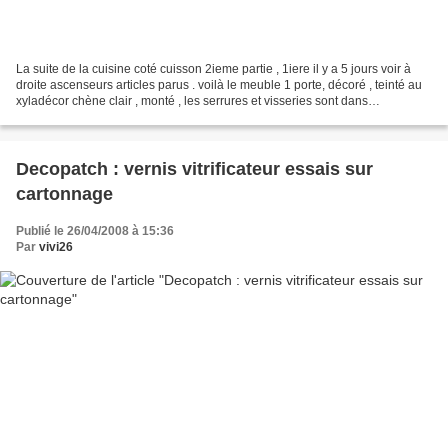
La suite de la cuisine coté cuisson 2ieme partie , 1iere il y a 5 jours voir à
droite ascenseurs articles parus . voilà le meuble 1 porte, décoré , teinté au
xyladécor chène clair , monté , les serrures et visseries sont dans
l'emballage, mon mari a renforcé...
Decopatch : vernis vitrificateur essais sur
cartonnage
Publié le 26/04/2008 à 15:36
Par
vivi26