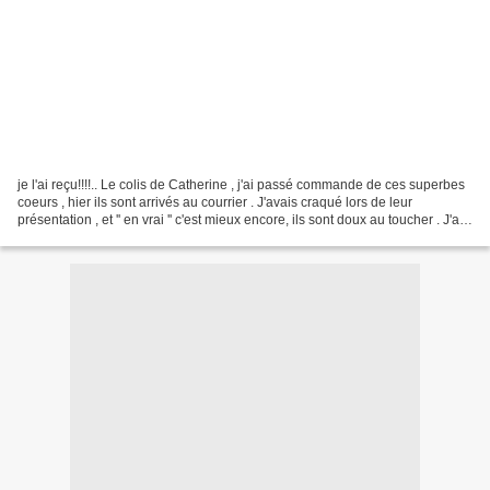
je l'ai reçu!!!!.. Le colis de Catherine , j'ai passé commande de ces superbes
coeurs , hier ils sont arrivés au courrier . J'avais craqué lors de leur
présentation , et '' en vrai '' c'est mieux encore, ils sont doux au toucher . J'ai
un projet de tableau...