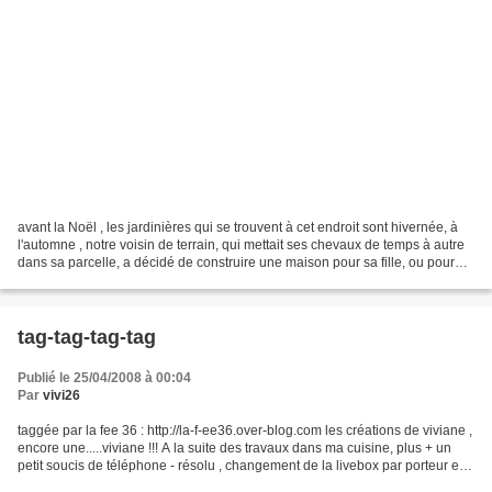
avant la Noël , les jardinières qui se trouvent à cet endroit sont hivernée, à
l'automne , notre voisin de terrain, qui mettait ses chevaux de temps à autre
dans sa parcelle, a décidé de construire une maison pour sa fille, ou pour
louer , C'est chez...
tag-tag-tag-tag
Publié le 25/04/2008 à 00:04
Par
vivi26
taggée par la fee 36 : http://la-f-ee36.over-blog.com les créations de viviane ,
encore une.....viviane !!! A la suite des travaux dans ma cuisine, plus + un
petit soucis de téléphone - résolu , changement de la livebox par porteur en
2 jours , installation...