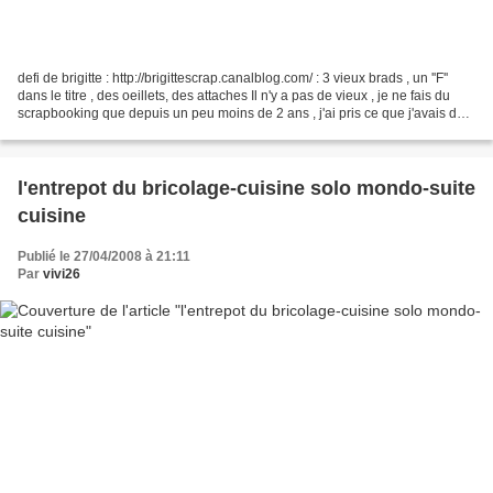
defi de brigitte : http://brigittescrap.canalblog.com/ : 3 vieux brads , un ''F''
dans le titre , des oeillets, des attaches Il n'y a pas de vieux , je ne fais du
scrapbooking que depuis un peu moins de 2 ans , j'ai pris ce que j'avais de
plus ancien...
l'entrepot du bricolage-cuisine solo mondo-suite
cuisine
Publié le 27/04/2008 à 21:11
Par
vivi26