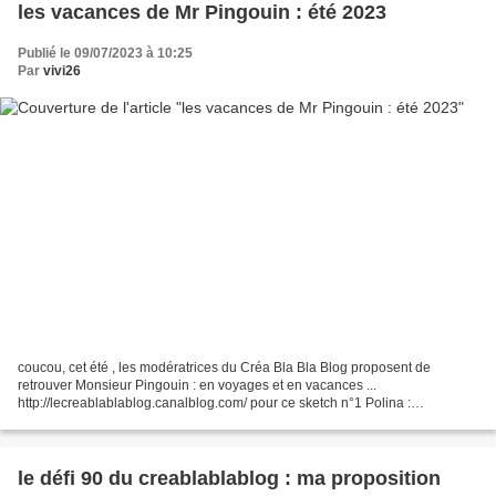
les vacances de Mr Pingouin : été 2023
Publié le 09/07/2023 à 10:25
Par
vivi26
coucou, cet été , les modératrices du Créa Bla Bla Blog proposent de
retrouver Monsieur Pingouin : en voyages et en vacances ...
http://lecreablablablog.canalblog.com/ pour ce sketch n°1 Polina :
https://scrappolyanka.blogspot.com/ nous propose de nous...
le défi 90 du creablablablog : ma proposition