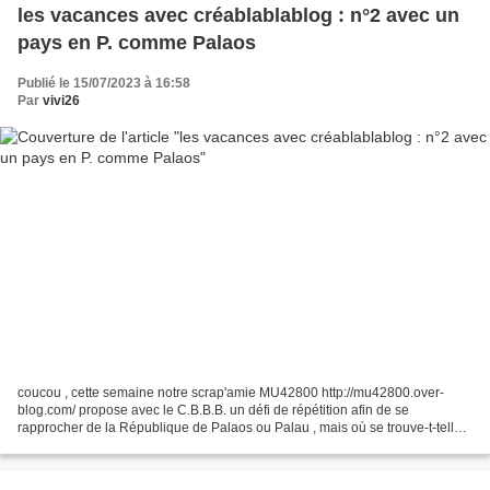
les vacances avec créablablablog : n°2 avec un
pays en P. comme Palaos
Publié le 15/07/2023 à 16:58
Par
vivi26
coucou , cette semaine notre scrap'amie MU42800 http://mu42800.over-
blog.com/ propose avec le C.B.B.B. un défi de répétition afin de se
rapprocher de la République de Palaos ou Palau , mais où se trouve-t-telle
?????? vive les moteurs de recherches ,...