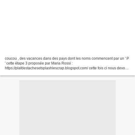
coucou , des vacances dans des pays dont les noms commencent par un ' P
' cette étape 3 proposée par Maria Rossi :
https://plafdestachesetsplashlescrap.blogspot.com/ cette fois ci nous devons
nous inspirer de la Papouasie Nouvelle Guinée en Océanie on...