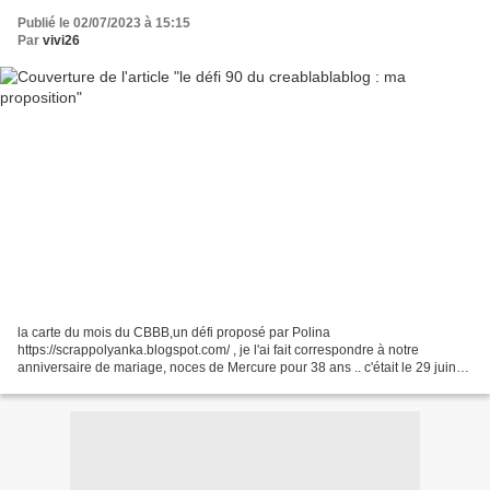
Publié le 02/07/2023 à 15:15
Par
vivi26
la carte du mois du CBBB,un défi proposé par Polina
https://scrappolyanka.blogspot.com/ , je l'ai fait correspondre à notre
anniversaire de mariage, noces de Mercure pour 38 ans .. c'était le 29 juin
dernier , j'ai utilisé un papier metallic paper de...