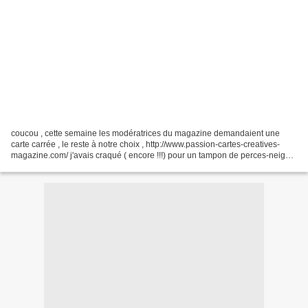
coucou , cette semaine les modératrices du magazine demandaient une
carte carrée , le reste à notre choix , http://www.passion-cartes-creatives-
magazine.com/ j'avais craqué ( encore !!!) pour un tampon de perces-neige
... dans le catalogue Kippers Créatif...