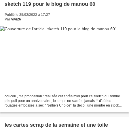
sketch 119 pour le blog de manou 60
Publié le 25/02/2022 à 17:27
Par
vivi26
coucou , ma proposition : réalisée cet après midi pour ce sketch qui tombe
pile poil pour un anniversaire , le temps ne s'arrête jamais !!! d'où les
rouages embossés à sec '' Nellie's Choice'', la déco : une montre en stock
dans mon fond déco de toiles...
les cartes scrap de la semaine et une toile