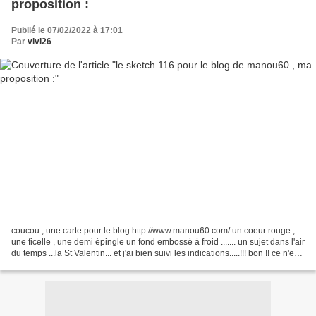
proposition :
Publié le 07/02/2022 à 17:01
Par
vivi26
coucou , une carte pour le blog http://www.manou60.com/ un coeur rouge ,
une ficelle , une demi épingle un fond embossé à froid ....... un sujet dans l'air
du temps ...la St Valentin... et j'ai bien suivi les indications.....!!! bon !! ce n'est
pas exactement...