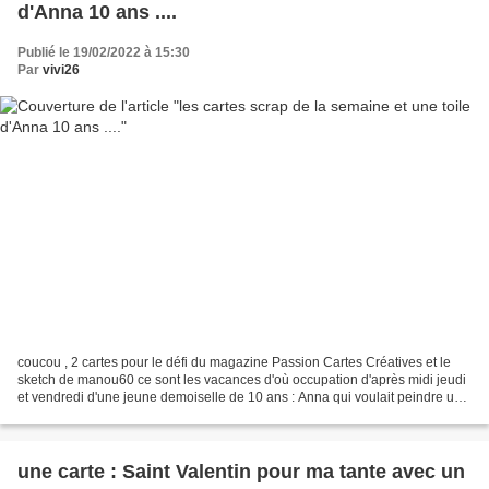
d'Anna 10 ans ....
Publié le 19/02/2022 à 15:30
Par
vivi26
coucou , 2 cartes pour le défi du magazine Passion Cartes Créatives et le
sketch de manou60 ce sont les vacances d'où occupation d'après midi jeudi
et vendredi d'une jeune demoiselle de 10 ans : Anna qui voulait peindre un
paysage de nuit avec une lune...
une carte : Saint Valentin pour ma tante avec un