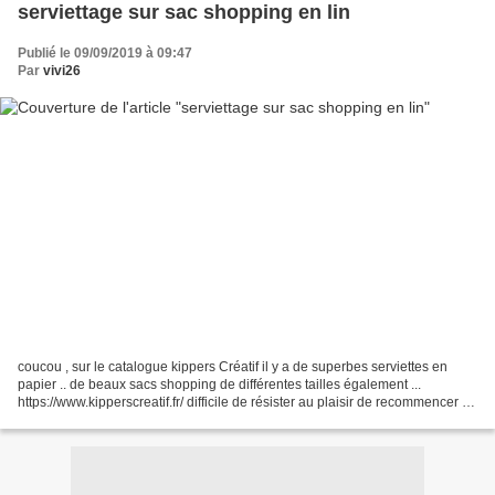
serviettage sur sac shopping en lin
Publié le 09/09/2019 à 09:47
Par
vivi26
coucou , sur le catalogue kippers Créatif il y a de superbes serviettes en
papier .. de beaux sacs shopping de différentes tailles également ...
https://www.kipperscreatif.fr/ difficile de résister au plaisir de recommencer à
coller , après une couche...