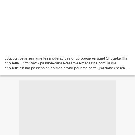
coucou , cette semaine les modératrices ont proposé en sujet Chouette !! la
chouette .. http://www.passion-cartes-creatives-magazine.com/ la die
chouette en ma possession est trop grand pour ma carte , j'ai donc cherché !
cherché !! et voilà un cahier...