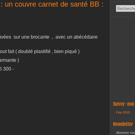
ls : un couvre carnet de santé BB :
rouvées sur une brocante , avec un abécédaire
ut fait ( doublé plastifié , bien piqué )
harmante )
6 300 -
Suivez-moi
Flux RSS
Newsletter
Abonnez-vous