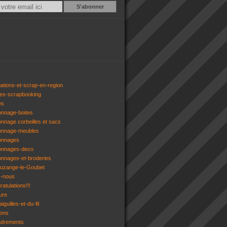
Email
ations-et-scrap-en-region
res-scrapbooking
es
onnage-boites
onnage corbeilles et sacs
tonnage-meubles
tonnages
tonnages-deco
onnages-et-broderies
tuzange-le-Goubet
z-nous
atulations!!!
ure
iguilles-et-du-fil
gons
adrements