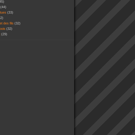
45)
s
(44)
atues
(33)
32)
et des fils
(32)
 bois
(32)
t
(29)