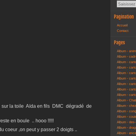
Pagination
Accueil
Contact
Pages
Album - anim
Album - cad
Album - cart
Album - cart
Album - cart
Album - car
Album - car
Album - car
Album - cart
Album - Cha
oix sur la toile Aïda en fils DMC dégradé de
Album - che
Album - congr
Album - cout
reste en boule .. hooo !!!!!
Album - des-a
Album - dra
du coeur ,on peut y passer 2 doigts ..
Album - enc