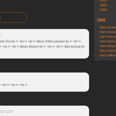
2010
2009
2008
e
Liens
https://quai
https://www.
0
http://www.ate
di Vivi<br /> <br /> <br /> Merci d'être passée<br /> <br />
https://lapa
https://blog.k
 <br /> <br /> Bises félines<br /> <br /> <br /> Béa kimcat<br
https://www.k
https://gille
/> <br /> <br /> <br />
010 12:47