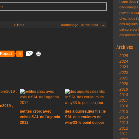
home deco
(
ils
cartonnage
powertex st
chez nous
(
des aiguilles 
⇧ Haut
cartonnage - le truc pour... →
peinture sur
encadremen
Archives
Repost
0
2025
2024
2023
2022
2021
2020
2019
2018
2017
e2019 ,
2016
petites croix avec
des aiguilles,des fils: le
2015
volsul-SAL de l'agenda
SAL des couleurs de
2014
2012
winy33-le point du jour
2013
2012
2011