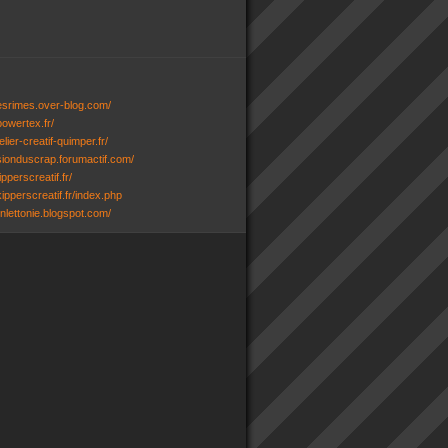
desrimes.over-blog.com/
powertex.fr/
lier-creatif-quimper.fr/
ssionduscrap.forumactif.com/
ipperscreatif.fr/
ipperscreatif.fr/index.php
senlettonie.blogspot.com/