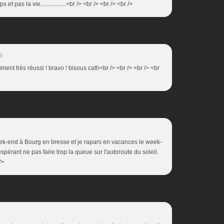
et pas la vie.................<br /> <br /> <br /> <br />
3
aiment très réussi ! bravo ! bisous cath<br /> <br /> <br /> <br
eek-end à Bourg en bresse et je rapars en vacances le week-
érant ne pas faire trop la queue sur l'autoroute du soleil.
/>