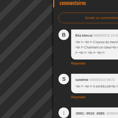
commentaires
Ajouter un commentair
B
Béa kimcat
08/09/2010 19:4
<br /> <br /> Coucou du mercre
<br /> Charmant ce coeur<br />
/> <br /> <br /> <br />
Répondre
S
sandrine
05/09/2010 08:23
<br /> <br /> il est très joli<br 
Répondre
:
:0091: :0010: :0085:
30/08/2