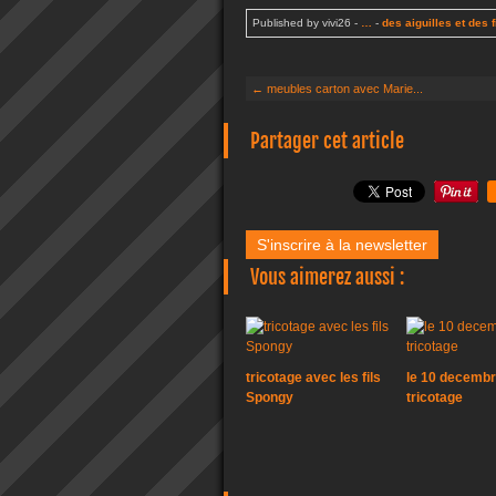
Published by vivi26
-
…
-
des aiguilles et des f
← meubles carton avec Marie...
Partager cet article
S'inscrire à la newsletter
Vous aimerez aussi :
tricotage avec les fils
le 10 decembr
Spongy
tricotage