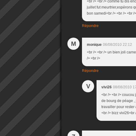
<br /> <br /> comme tu dis en
juillet fut meurtrier,espérons 
bon samedi<br /> <br /> <br />
Répondre
M
monique
06/08/2010 22:12
<br /> <br /> un bien joli carn
/> <br />
Répondre
V
vivi26
08/08/2010 1
<br /> <br /> coucou 
de bourg de péage , je
travailler pour rester
<br /> bizz vivi26<br 