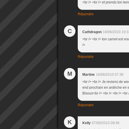
<br /> <br /> et prends ton temps 
Répondre
C
Cathdragon
18/08/2010 19:3
<br /> <br /> ton carnet est vr
/>
Répondre
M
Martine
16/08/2010 07:36
<br /> <br /> Je reviens de w
end prochain en ardèche en esp
Bisous<br /> <br /> <br /> <br 
Répondre
K
Kelly
07/08/2010 09:46