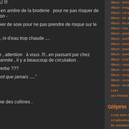
U !!!
Album - hom
Album - ima
d en arrière de la broderie pour ne pas risquer de
Album - j-ai-t
ion -
Album - les-
Album - les j
apier de soie pour ne pas prendre de risque sur le
Album - mes-
Album - pein
 ni d'eau trop chaude ....
Album - poch
Album - pow
Album - powe
, attention à vous .!!!...en passant par chez
Album - pow
année , il y a beaucoup de circulation .
Album - pro
Album - sau
verbe ???
Album - scr
Album - scra
rd que jamais .....''
Album - scr
Album - trico
Links
une Pendule
e des collines .
Catégories
scrap autre
scrapbooki
les animatio