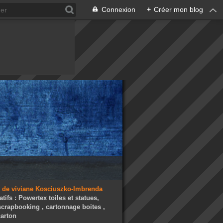
Connexion
+
Créer mon blog
atifs : Powertex toiles et statues,
 scrapbooking , cartonnage boites ,
arton