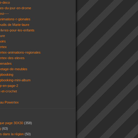
e-deco
ges-du-jour-en-drome
est----
animations-r-gionales
eudis de Marie-laure
livres-pour-les-enfants
ture
oirs
ertex
rtex-animations-regionales
ertex-des-eleves
menades
vetage-de-meubles
apbooking
pbooking-mini-album
ap-en-page-2
t-et-crochet
 au Powertex
 que page 30X30
(358)
ng
(63)
ns dans la région
(50)