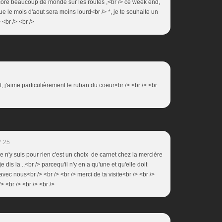
core beaucoup de monde sur les routes ,<br /> ce week end,
que le mois d'aout sera moins lourd<br /> *, je te souhaite un
 <br /> <br />
et, j'aime particulièrement le ruban du coeur<br /> <br /> <br
7:25
je n'y suis pour rien c'est un choix de carnet chez la mercière
 dis la ..<br /> parcequ'il n'y en a qu'une et qu'elle doit
 avec nous<br /> <br /> <br /> merci de ta visite<br /> <br />
/> <br /> <br /> <br />