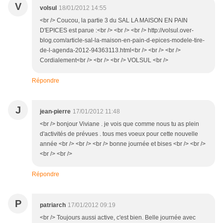
V
volsul
18/01/2012 14:55
<br /> Coucou, la partie 3 du SAL LA MAISON EN PAIN
D'EPICES est parue :<br /> <br /> <br /> http://volsul.over-
blog.com/article-sal-la-maison-en-pain-d-epices-modele-tire-
de-l-agenda-2012-94363113.html<br /> <br /> <br />
Cordialement<br /> <br /> <br /> VOLSUL <br />
Répondre
J
jean-pierre
17/01/2012 11:48
<br /> bonjour Viviane . je vois que comme nous tu as plein
d'activités de prévues . tous mes voeux pour cette nouvelle
année <br /> <br /> <br /> bonne journée et bises <br /> <br />
<br /> <br />
Répondre
P
patriarch
17/01/2012 09:19
<br /> Toujours aussi active, c'est bien. Belle journée avec