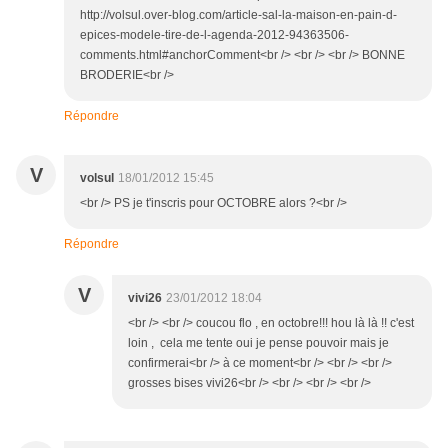
http://volsul.over-blog.com/article-sal-la-maison-en-pain-d-
epices-modele-tire-de-l-agenda-2012-94363506-
comments.html#anchorComment<br /> <br /> <br /> BONNE
BRODERIE<br />
Répondre
V
volsul
18/01/2012 15:45
<br /> PS je t'inscris pour OCTOBRE alors ?<br />
Répondre
V
vivi26
23/01/2012 18:04
<br /> <br /> coucou flo , en octobre!!! hou là là !! c'est
loin , cela me tente oui je pense pouvoir mais je
confirmerai<br /> à ce moment<br /> <br /> <br />
grosses bises vivi26<br /> <br /> <br /> <br />