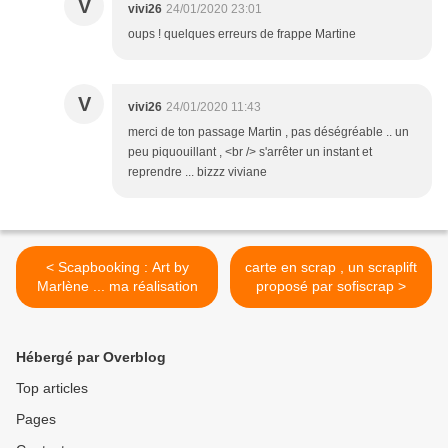
V
vivi26
24/01/2020 23:01
oups ! quelques erreurs de frappe Martine
V
vivi26
24/01/2020 11:43
merci de ton passage Martin , pas déségréable .. un
peu piquouillant , <br /> s'arrêter un instant et
reprendre ... bizzz viviane
< Scapbooking : Art by
carte en scrap , un scraplift
Marlène ... ma réalisation
proposé par sofiscrap >
Hébergé par Overblog
Top articles
Pages