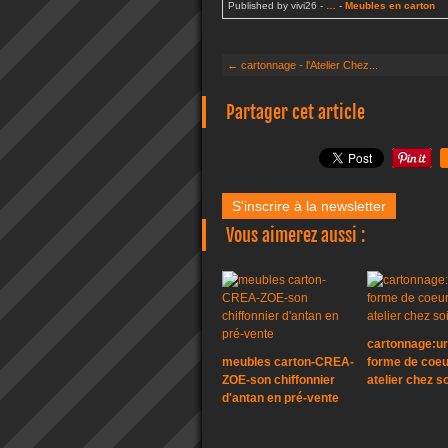
Published by vivi26
-
…
-
Meubles en carton
← cartonnage - l'Atelier Chez...
Partager cet article
S'inscrire à la newsletter
Vous aimerez aussi :
cartonnage:ur
meubles carton-CREA-
forme de coeu
ZOE-son chiffonnier
atelier chez so
d'antan en pré-vente