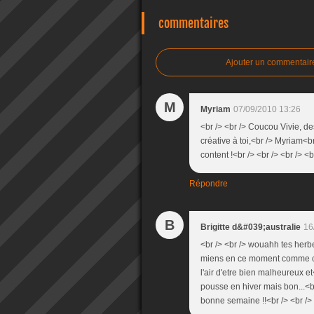
commentaires
Ajouter un commentair
M
Myriam
07/09/2010 13:26
<br /> <br /> Coucou Vivie, 
créative à toi,<br /> Myriam<br 
content !<br /> <br /> <br /> <b
Répondre
B
Brigitte d&#039;australie
16
<br /> <br /> wouahh tes herb
miens en ce moment comme chez 
l'air d'etre bien malheureux et
pousse en hiver mais bon...<br
bonne semaine !!<br /> <br /> 