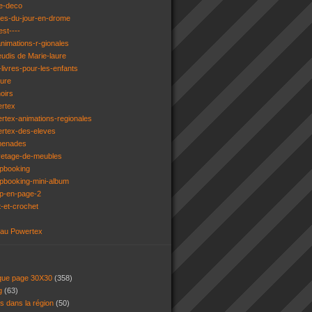
e-deco
ges-du-jour-en-drome
est----
animations-r-gionales
eudis de Marie-laure
livres-pour-les-enfants
ture
oirs
ertex
rtex-animations-regionales
ertex-des-eleves
menades
vetage-de-meubles
apbooking
pbooking-mini-album
ap-en-page-2
t-et-crochet
 au Powertex
 que page 30X30
(358)
ng
(63)
ns dans la région
(50)