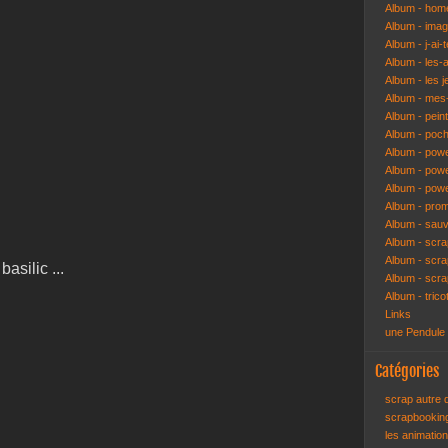
Album - hom
Album - ima
Album - j-ai-t
Album - les-
Album - les j
Album - mes-
Album - pein
Album - poch
Album - pow
Album - powe
Album - pow
Album - pro
Album - sau
Album - scr
Album - scra
basilic ...
Album - scr
Album - trico
Links
une Pendule
Catégories
scrap autre
scrapbooki
les animatio