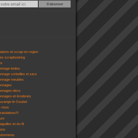
Email
ations-et-scrap-en-region
res-scrapbooking
es
onnage-boites
onnage corbeilles et sacs
tonnage-meubles
tonnages
tonnages-deco
onnages-et-broderies
tuzange-le-Goubet
z-nous
atulations!!!
ure
iguilles-et-du-fil
gons
adrements