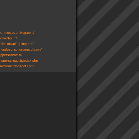
desrimes.over-blog.com/
powertex.fr/
lier-creatif-quimper.fr/
ssionduscrap.forumactif.com/
ipperscreatif.fr/
ipperscreatif.fr/index.php
senlettonie.blogspot.com/