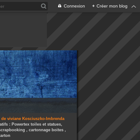
Connexion
+
Créer mon blog
atifs : Powertex toiles et statues,
 scrapbooking , cartonnage boites ,
arton