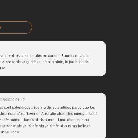
e
des merveilles ces meubles en carton ! Bonne semaine
/> <br /> <br /> ça fait du bien la pluie, le jardin est tout
r />
/08/2010 01:42
es sont splendides !! (ben je dis splendides parce que les
nous c'est l'hiver en Australie alors...les miens...ils ont
<br /> meme... fane's et tristounet... tume diras, rien ne
 /> <br /> <br /> <br /> <br /> <br /> bisous ma belle et
<br /> <br />