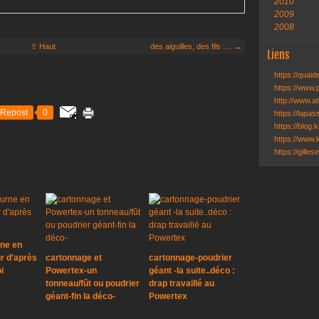
2010
2009
2008
⇧ Haut
des aiguilles, des fils :... →
Liens
https://quai
https://www.
http://www.ate
Repost
0
https://lapa
https://blog.k
https://www.k
https://gille
ne en
r d'après
cartonnage et
cartonnage-poudrier
i
Powertex-un
géant -la suite..déco :
tonneau/fût ou poudrier
drap travaillé au
géant-fin la déco-
Powertex