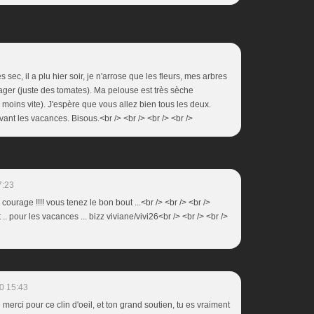
rès sec, il a plu hier soir, je n'arrose que les fleurs, mes arbres
otager (juste des tomates). Ma pelouse est très sèche
e moins vite). J'espère que vous allez bien tous les deux.
ant les vacances. Bisous.<br /> <br /> <br /> <br />
7:23
 courage !!!! vous tenez le bon bout ...<br /> <br /> <br />
.. pour les vacances ... bizz viviane/vivi26<br /> <br /> <br />
0 15:43
merci pour ce clin d'oeil, et ton grand soutien, tu es vraiment