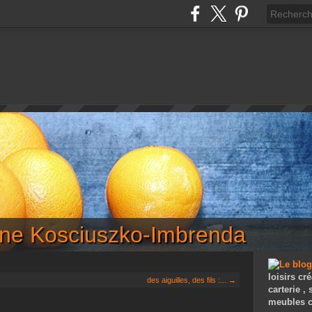
iane Kosciuszko-Imbrenda
loisirs cré
des aiguilles, des fils :... →
carterie ,
meubles c