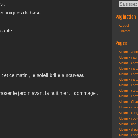
 ...
es de base ,
Pagination
Accueil
geable
Contact
Pages
Album - anim
Album - cad
Album - cart
Album - cart
Album - cart
t et ce matin , le soleil brille à nouveau
Album - car
Album - car
Album - car
oser le jardin avant la nuit hier ... dommage ...
Album - cart
Album - Cha
Album - che
Album - congr
Album - cout
Album - des-a
Album - dra
Album - enc