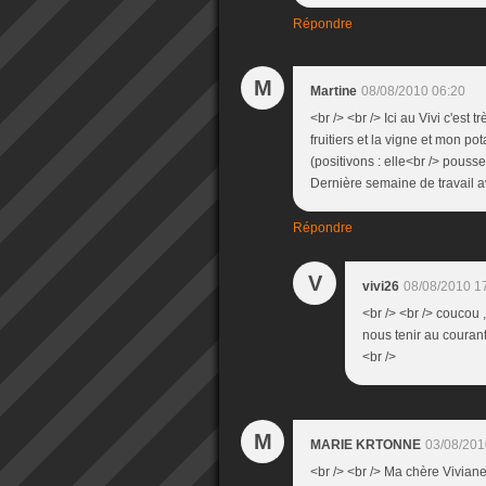
Répondre
M
Martine
08/08/2010 06:20
<br /> <br /> Ici au Vivi c'est t
fruitiers et la vigne et mon p
(positivons : elle<br /> pouss
Dernière semaine de travail av
Répondre
V
vivi26
08/08/2010 1
<br /> <br /> coucou ,
nous tenir au courant 
<br />
M
MARIE KRTONNE
03/08/201
<br /> <br /> Ma chère Viviane 