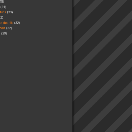
45)
s
(44)
atues
(33)
32)
et des fils
(32)
 bois
(32)
t
(29)