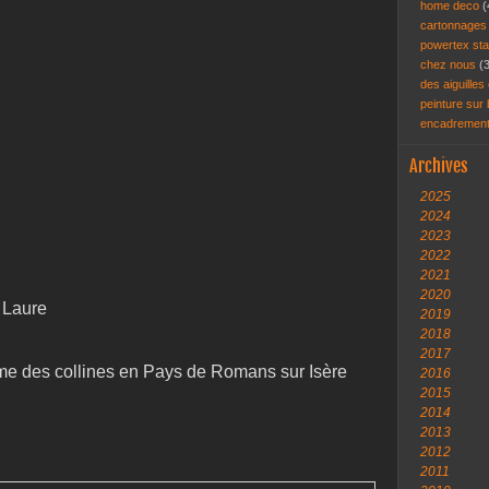
home deco
(
cartonnage
powertex st
chez nous
(
des aiguilles 
peinture sur
encadremen
Archives
2025
2024
2023
2022
2021
2020
 Laure
2019
2018
2017
me des collines en Pays de Romans sur Isère
2016
2015
2014
2013
2012
2011