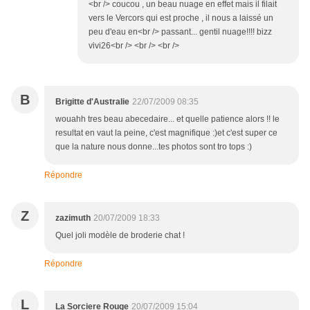
<br /> coucou , un beau nuage en effet mais il filait
vers le Vercors qui est proche , il nous a laissé un
peu d'eau en<br /> passant... gentil nuage!!!! bizz
vivi26<br /> <br /> <br />
B
Brigitte d'Australie
22/07/2009 08:35
wouahh tres beau abecedaire... et quelle patience alors !! le
resultat en vaut la peine, c'est magnifique :)et c'est super ce
que la nature nous donne...tes photos sont tro tops :)
Répondre
Z
zazimuth
20/07/2009 18:33
Quel joli modèle de broderie chat !
Répondre
L
La Sorciere Rouge
20/07/2009 15:04