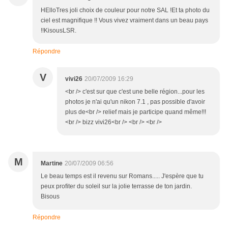
HElloTres joli choix de couleur pour notre SAL !Et ta photo du
ciel est magnifique !! Vous vivez vraiment dans un beau pays
!!KisousLSR.
Répondre
V
vivi26
20/07/2009 16:29
<br /> c'est sur que c'est une belle région...pour les
photos je n'ai qu'un nikon 7.1 , pas possible d'avoir
plus de<br /> relief mais je participe quand même!!!
<br /> bizz vivi26<br /> <br /> <br />
M
Martine
20/07/2009 06:56
Le beau temps est il revenu sur Romans..... J'espère que tu
peux profiter du soleil sur la jolie terrasse de ton jardin.
Bisous
Répondre