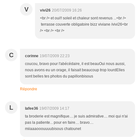
V
vivi26
20/07/2009 16:26
<br /> et oui!! soleil et chaleur sont revenus ...<br />
terrasse couverte obligatoire bizz viviane /vivi26<br
/> <br /> <br />
C
corinne
19/07/2009 22:23
coucou, bravo pour l'abécédaire, il est beauOui nous aussi,
nous avons eu un orage, il faisait beaucoup trop lourdElles
sont belles tes photos du papillonbisous
Répondre
L
lafee36
19/07/2009 14:17
ta broderie est magnifique.... je suis admirative.... moi qui n'ai
pas la patiente... pour en faire.... bravo....
miiaaaooouuuubisous chatounet