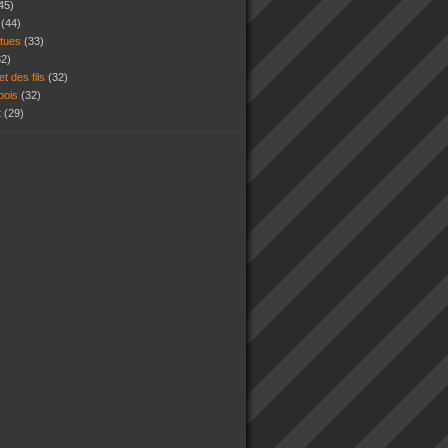
45)
s
(44)
atues
(33)
32)
et des fils
(32)
 bois
(32)
t
(29)