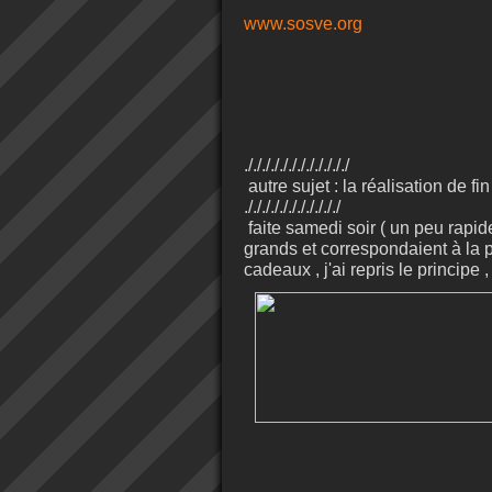
www.sosve.org
././././././././././././
autre sujet : la réalisation de fin 
./././././././././././
faite samedi soir ( un peu rapi
grands et correspondaient à la 
cadeaux , j'ai repris le principe ,