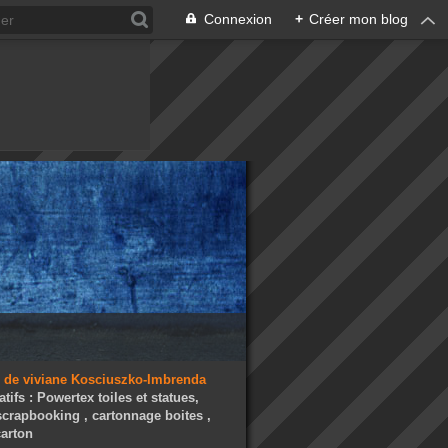
Connexion
+
Créer mon blog
atifs : Powertex toiles et statues,
 scrapbooking , cartonnage boites ,
arton