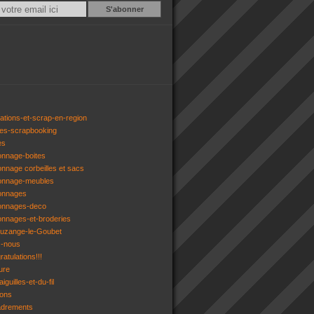
Email
ations-et-scrap-en-region
res-scrapbooking
es
onnage-boites
onnage corbeilles et sacs
tonnage-meubles
tonnages
tonnages-deco
onnages-et-broderies
tuzange-le-Goubet
z-nous
atulations!!!
ure
iguilles-et-du-fil
gons
adrements