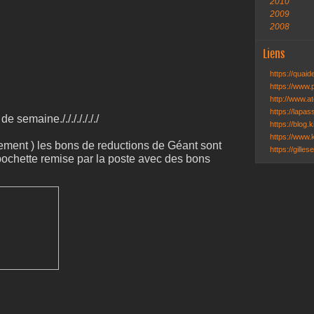
2010
2009
2008
Liens
https://quai
https://www.
http://www.ate
https://lapa
de semaine./././././././
https://blog.k
https://www.k
dement ) les bons de reductions de Géant sont
https://gille
pochette remise par la poste avec des bons