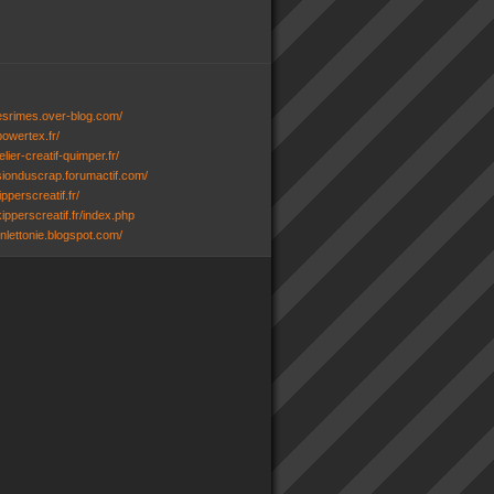
desrimes.over-blog.com/
powertex.fr/
lier-creatif-quimper.fr/
ssionduscrap.forumactif.com/
ipperscreatif.fr/
ipperscreatif.fr/index.php
senlettonie.blogspot.com/