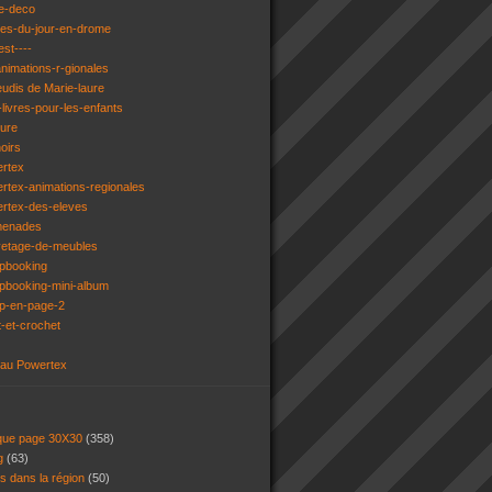
e-deco
ges-du-jour-en-drome
est----
animations-r-gionales
eudis de Marie-laure
livres-pour-les-enfants
ture
oirs
ertex
rtex-animations-regionales
ertex-des-eleves
menades
vetage-de-meubles
apbooking
pbooking-mini-album
ap-en-page-2
t-et-crochet
 au Powertex
 que page 30X30
(358)
ng
(63)
ns dans la région
(50)