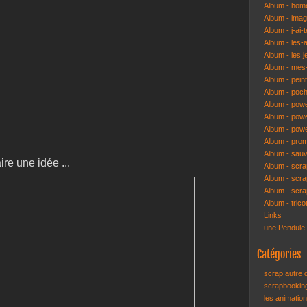
Album - hom
Album - ima
Album - j-ai-t
Album - les-
Album - les j
Album - mes-
Album - pein
Album - poch
Album - pow
Album - powe
Album - pow
Album - pro
Album - sau
ire une idée ...
Album - scr
Album - scra
Album - scr
Album - trico
Links
une Pendule
Catégories
scrap autre
scrapbooki
les animatio