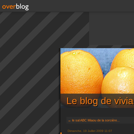
Le blog de viv
← le sal ABC Miaou de la sorcière...
Dimanche, 19 Juillet 2009 11:07