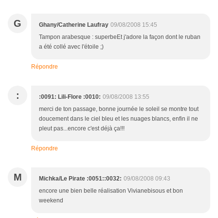
G
Ghany/Catherine Laufray
09/08/2008 15:45
Tampon arabesque : superbeEt j'adore la façon dont le ruban
a été collé avec l'étoile ;)
Répondre
:
:0091: Lili-Flore :0010:
09/08/2008 13:55
merci de ton passage, bonne journée le soleil se montre tout
doucement dans le ciel bleu et les nuages blancs, enfin il ne
pleut pas...encore c'est déjà ça!!!
Répondre
M
Michka/Le Pirate :0051::0032:
09/08/2008 09:43
encore une bien belle réalisation Vivianebisous et bon
weekend