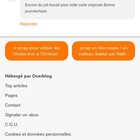
Encore du joli travail pour cette carte originale Bonne
journéeAlain
Répondre
< scrap-pour utiliser les
scrap en bloc-notes / un
chutes-truc à Christiane
cadeau réalisé par Nath -
tèsté et approuvé
Déco à la Maison >
Hébergé par Overblog
Top articles
Pages
Contact
Signaler un abus
C.G.U.
Cookies et données personnelles