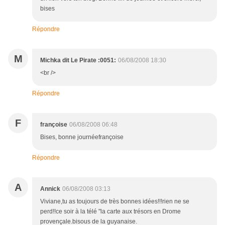
bises
Répondre
M
Michka dit Le Pirate :0051:
06/08/2008 18:30
<br />
Répondre
F
françoise
06/08/2008 06:48
Bises, bonne journéefrançoise
Répondre
A
Annick
06/08/2008 03:13
Viviane,tu as toujours de très bonnes idées!!!rien ne se
perd!!ce soir à la télé "la carte aux trésors en Drome
provençale.bisous de la guyanaise.