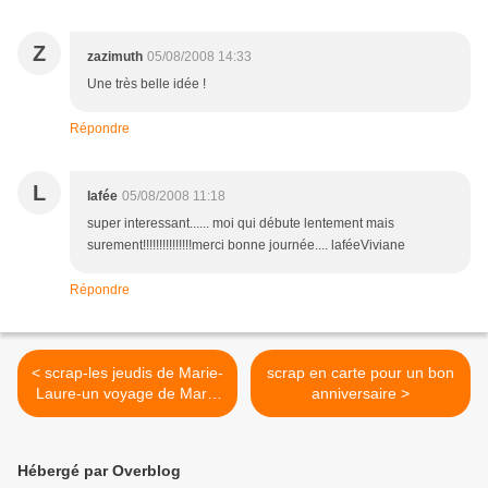
Z
zazimuth
05/08/2008 14:33
Une très belle idée !
Répondre
L
lafée
05/08/2008 11:18
super interessant...... moi qui débute lentement mais
surement!!!!!!!!!!!!!!!merci bonne journée.... laféeViviane
Répondre
< scrap-les jeudis de Marie-
scrap en carte pour un bon
Laure-un voyage de Maria
anniversaire >
en Egypte
Hébergé par Overblog