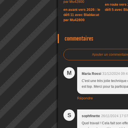
en route vers 
en avant vers 2026 : le
défi 5 avec Bl
défi 11 avec Blablacat
par Mu42800
commentaires
Ajouter un commentair
M
Maria Rossi
31/12/2024 09:4
C'est une très jolie technique
est top. Merci pour ta particip
Répondre
S
sophfinette
26/11/2024 17:0
Quel travail ! Cela fait son eff