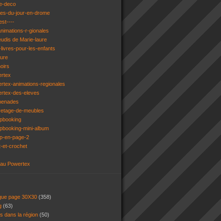
e-deco
ges-du-jour-en-drome
est----
animations-r-gionales
eudis de Marie-laure
livres-pour-les-enfants
ture
oirs
ertex
rtex-animations-regionales
ertex-des-eleves
menades
vetage-de-meubles
apbooking
pbooking-mini-album
ap-en-page-2
t-et-crochet
 au Powertex
 que page 30X30
(358)
ng
(63)
ns dans la région
(50)