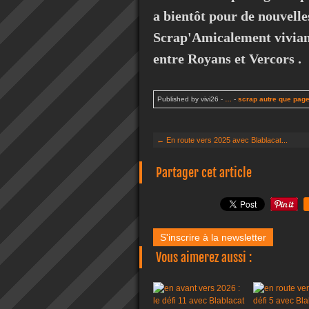
a bientôt pour de nouvelle
Scrap'Amicalement vivian
entre Royans et Vercors .
Published by vivi26
-
…
-
scrap autre que pag
← En route vers 2025 avec Blablacat...
Partager cet article
S'inscrire à la newsletter
Vous aimerez aussi :