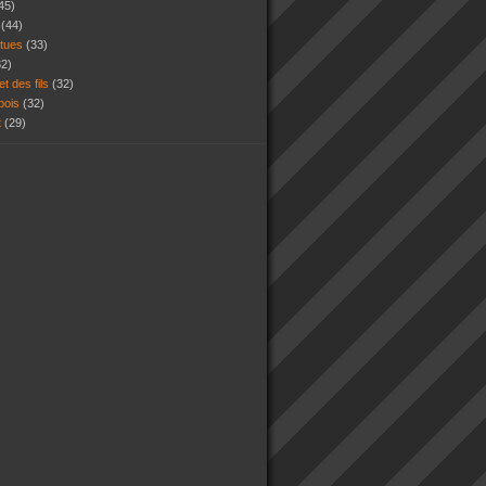
45)
s
(44)
atues
(33)
32)
et des fils
(32)
 bois
(32)
t
(29)