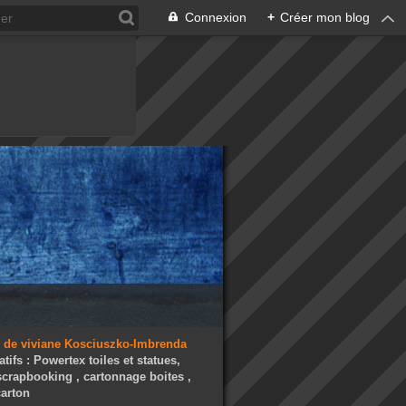
Connexion
+
Créer mon blog
atifs : Powertex toiles et statues,
 scrapbooking , cartonnage boites ,
arton