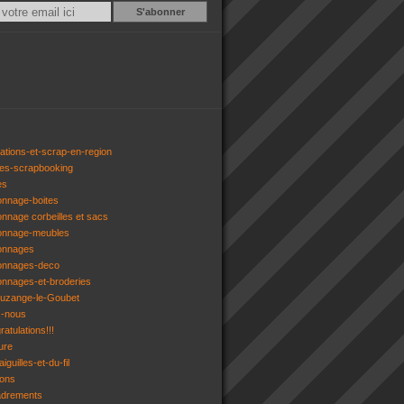
Email
ations-et-scrap-en-region
res-scrapbooking
es
onnage-boites
onnage corbeilles et sacs
tonnage-meubles
tonnages
tonnages-deco
onnages-et-broderies
tuzange-le-Goubet
z-nous
atulations!!!
ure
iguilles-et-du-fil
gons
adrements