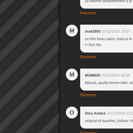
ça répond complètement à la 
Répondre
M
mu42800
25/11/2024 14:57
un très beau sapin, mais je le d
/> bizz Mu
Répondre
M
MéliMélO
23/11/2024 18:58
Waouh, quelle bonne idée, et 
Répondre
O
Oma Annick
23/11/2024 13:
original et superbe, j'adore !