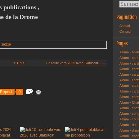
s publications ,
e de la Drome
Pagination
Accueil
Contact
Pages
e 30X30
Album - anim
Album - cad
⇧ Haut
En route vers 2025 avec Blablacat... →
Album - cart
Album - cart
Album - cart
Album - car
Album - car
Album - car
Repost
0
Album - cart
Album - Cha
Album - che
Album - congr
Album - cout
Album - des-a
Album - dra
Album - enc