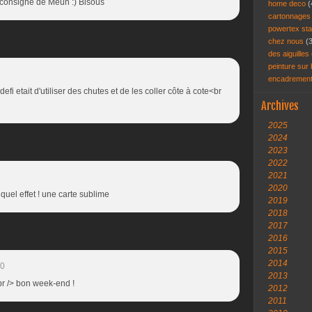
consigne de Meuh :) Bisous
home deco
(
cartonnage
powertex st
chez nous
(
des aiguilles 
peinture sur
encadremen
efi etait d'utiliser des chutes et de les coller côte à cote<br
Archives
2025
2024
2023
2022
2021
2020
quel effet ! une carte sublime
2019
2018
2017
2016
2015
2014
10
2013
<br /> bon week-end !
2012
2011