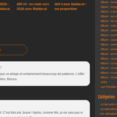
Album - hom
2026 :
défi 10 : en route vers
defi 4 pour blablacat :
Album - ima
ablacat
2026 avec Blablacat
ma proposition
Album - j-ai-t
Album - les-
Album - les j
Album - mes-
Album - pein
Album - poch
Album - pow
Album - powe
Album - pow
e
Album - pro
Album - sau
Album - scr
3
Album - scra
Album - scr
 que ce pliage et certainement beaucoup de patience. L'effet
Album - trico
ation. Bisous.
Links
une Pendule
Catégories
scrap autre
7
scrapbooki
et ! C'est très joli, bravo ! Après, comme Mu, je ne sais pas si
les animatio