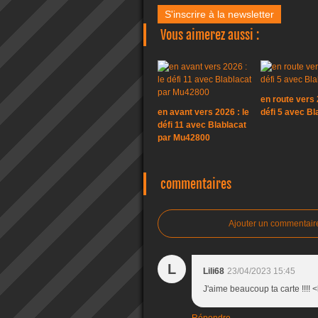
S'inscrire à la newsletter
Vous aimerez aussi :
en route vers 
en avant vers 2026 : le
défi 5 avec Bl
défi 11 avec Blablacat
par Mu42800
commentaires
Ajouter un commentair
L
Lili68
23/04/2023 15:45
J'aime beaucoup ta carte !!!! 