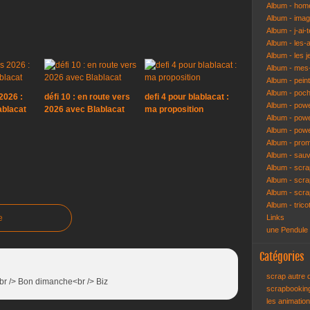
Album - hom
Album - ima
Album - j-ai-t
Album - les-
Album - les j
Album - mes-
Album - pein
Album - poch
2026 :
défi 10 : en route vers
defi 4 pour blablacat :
Album - pow
ablacat
2026 avec Blablacat
ma proposition
Album - powe
Album - pow
Album - pro
Album - sau
Album - scr
Album - scra
Album - scr
Album - trico
e
Links
une Pendule
Catégories
scrap autre
<br /> Bon dimanche<br /> Biz
scrapbooki
les animatio