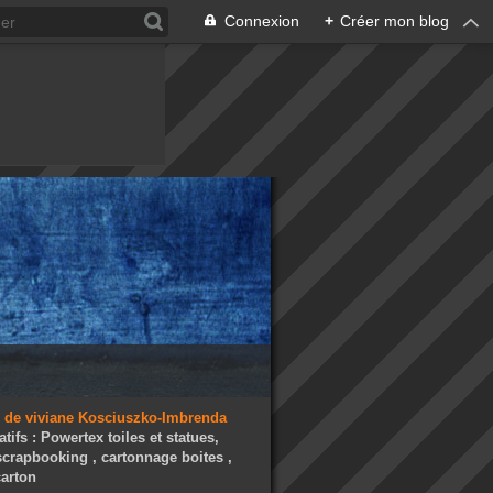
Connexion
+
Créer mon blog
atifs : Powertex toiles et statues,
 scrapbooking , cartonnage boites ,
arton