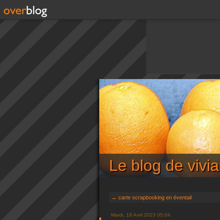
Le blog de viv
← carte scrapbooking en éventail
Mardi, 18 Avril 2023 05:04