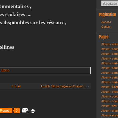
commentaires ,
s scolaires ....
Pagination
disponibles sur les réseaux ,
Accueil
Contact
Pages
Album - anim
ollines
Album - cad
Album - cart
Album - cart
Album - cart
Album - car
e 30X30
Album - car
Album - car
Album - cart
⇧ Haut
Le défi 786 du magazine Passion... →
Album - Cha
Album - che
Album - congr
Album - cout
Album - des-a
Repost
0
Album - dra
Album - enc