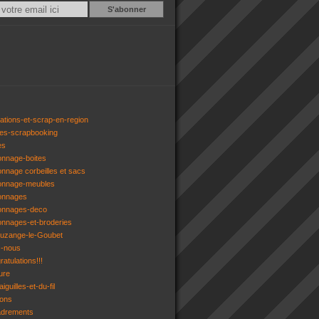
Email
ations-et-scrap-en-region
res-scrapbooking
es
onnage-boites
onnage corbeilles et sacs
tonnage-meubles
tonnages
tonnages-deco
onnages-et-broderies
tuzange-le-Goubet
z-nous
atulations!!!
ure
iguilles-et-du-fil
gons
adrements