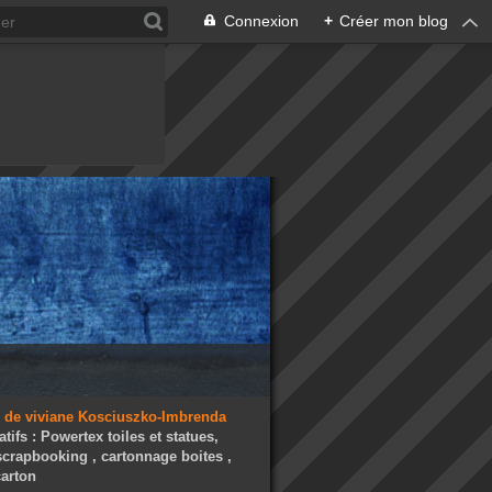
Connexion
+
Créer mon blog
atifs : Powertex toiles et statues,
 scrapbooking , cartonnage boites ,
arton