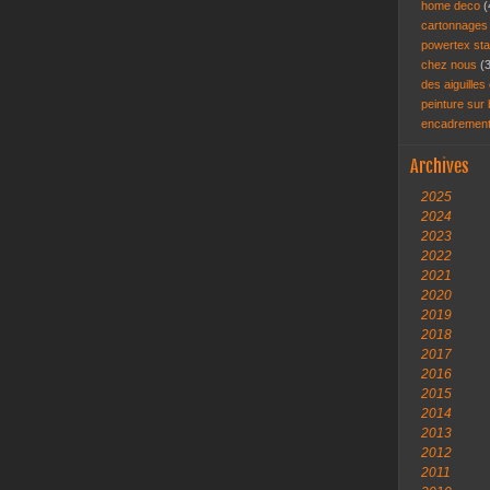
home deco
(
cartonnage
powertex st
chez nous
(
des aiguilles 
peinture sur
encadremen
Archives
2025
2024
2023
2022
2021
2020
2019
2018
2017
2016
2015
2014
2013
2012
2011