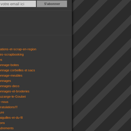
Email
ations-et-scrap-en-region
res-scrapbooking
es
onnage-boites
onnage corbeilles et sacs
tonnage-meubles
tonnages
tonnages-deco
onnages-et-broderies
tuzange-le-Goubet
z-nous
atulations!!!
ure
iguilles-et-du-fil
gons
adrements