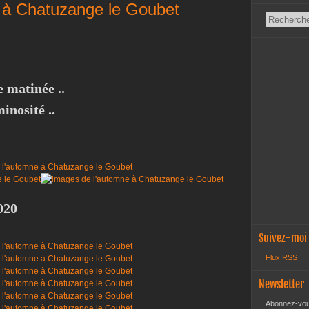
 à Chatuzange le Goubet
e matinée ..
minosité ..
2020
Suivez-moi
Flux RSS
Newsletter
Abonnez-vous