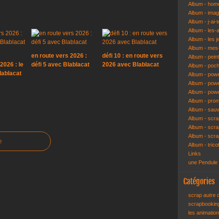
Album - hom
Album - ima
Album - j-ai-t
Album - les-
Album - les j
Album - mes-
en route vers 2026 :
défi 10 : en route vers
Album - pein
2026 : le
défi 5 avec Blablacat
2026 avec Blablacat
Album - poch
lablacat
Album - pow
Album - powe
Album - pow
Album - pro
Album - sau
Album - scr
Album - scra
Album - scr
e
Album - trico
Links
une Pendule
Catégories
scrap autre
scrapbooki
les animatio