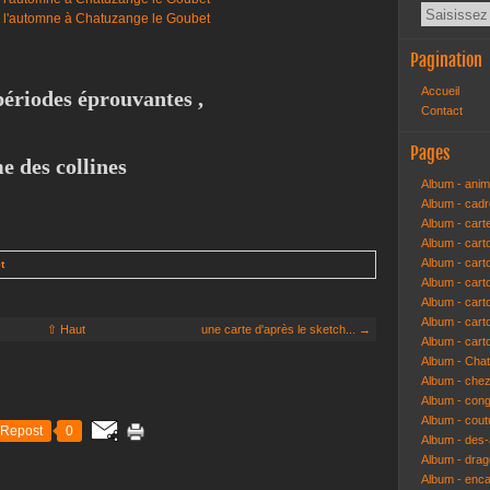
Pagination
Accueil
périodes éprouvantes ,
Contact
Pages
e des collines
Album - anim
Album - cad
Album - cart
Album - cart
Album - cart
t
Album - car
Album - car
Album - car
⇧ Haut
une carte d'après le sketch... →
Album - cart
Album - Cha
Album - che
Album - congr
Album - cout
Repost
0
Album - des-a
Album - dra
Album - enc