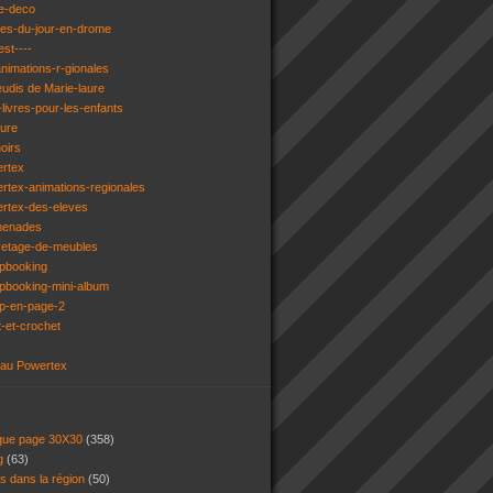
e-deco
ges-du-jour-en-drome
est----
animations-r-gionales
eudis de Marie-laure
livres-pour-les-enfants
ture
oirs
ertex
rtex-animations-regionales
ertex-des-eleves
menades
vetage-de-meubles
apbooking
pbooking-mini-album
ap-en-page-2
t-et-crochet
 au Powertex
 que page 30X30
(358)
ng
(63)
ns dans la région
(50)