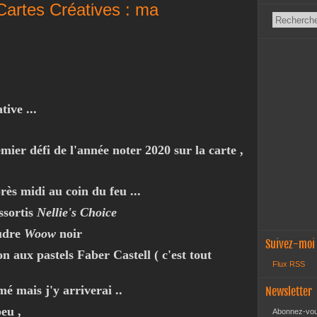
Cartes Créatives : ma
tive ...
mier défi de l'année noter 2020 sur la carte ,
rès midi au coin du feu ...
ssortis
Nellie's Choice
udre
Woow
noir
Suivez-moi
n aux pastels Faber Castell ( c'est tout
Flux RSS
mé mais j'y arriverai ..
Newsletter
peu ,
Abonnez-vous