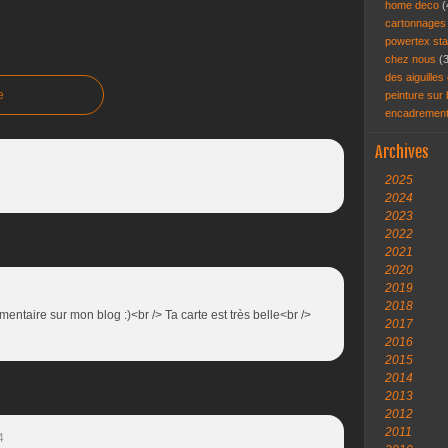
home deco
(
cartonnage
powertex st
chez nous
(
des aiguilles 
e
peinture sur
encadremen
Archives
2025
2024
2023
2022
2021
2020
2019
2018
mentaire sur mon blog :)<br /> Ta carte est très belle<br />
2017
2016
2015
2014
2013
2012
2011
4