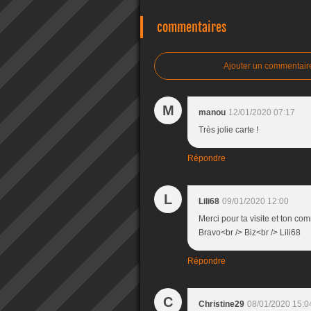
commentaires
Ajouter un commentair
M
manou
12/01/2020 07:17
Très jolie carte !
Répondre
L
Lili68
09/01/2020 12:00
Merci pour ta visite et ton com
Bravo<br /> Biz<br /> Lili68
Répondre
C
Christine29
08/01/2020 15:0