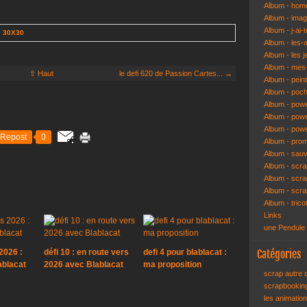
Album - hom
Album - ima
Album - j-ai-t
e 30X30
Album - les-
Album - les j
Album - mes-
⇧ Haut
le defi 620 de Passion Cartes... →
Album - pein
Album - poch
Album - pow
Album - powe
Album - pow
Repost
0
Album - pro
Album - sau
Album - scr
Album - scra
Album - scr
Album - trico
Links
une Pendule
2026 :
défi 10 : en route vers
defi 4 pour blablacat :
Catégories
ablacat
2026 avec Blablacat
ma proposition
scrap autre
scrapbooki
les animatio