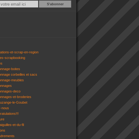
Email
ations-et-scrap-en-region
res-scrapbooking
es
onnage-boites
onnage corbeilles et sacs
tonnage-meubles
tonnages
tonnages-deco
onnages-et-broderies
tuzange-le-Goubet
z-nous
atulations!!!
ure
iguilles-et-du-fil
gons
adrements