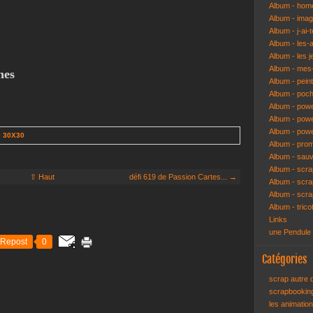
Album - hom
Album - ima
Album - j-ai-t
Album - les-
Album - les j
Album - mes-
nes
Album - pein
Album - poch
Album - pow
Album - powe
Album - pow
e 30X30
Album - pro
Album - sau
Album - scr
⇧ Haut
défi 619 de Passion Cartes... →
Album - scra
Album - scr
Album - trico
Links
une Pendule
Repost
0
Catégories
scrap autre
scrapbooki
les animatio