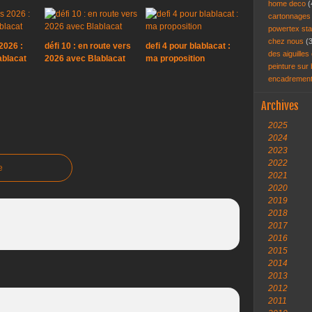
home deco
(
cartonnage
powertex st
chez nous
(
2026 :
défi 10 : en route vers
defi 4 pour blablacat :
des aiguilles 
ablacat
2026 avec Blablacat
ma proposition
peinture sur
encadremen
Archives
2025
2024
2023
2022
e
2021
2020
2019
2018
2017
2016
2015
2014
2013
2012
2011