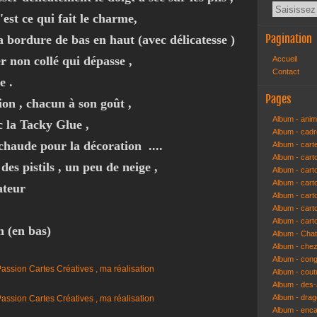
'est ce qui fait le charme,
Pagination
 bordure de bas en haut (avec délicatesse )
r non collé qui dépasse ,
Accueil
Contact
e .
Pages
ion , chacun à son goût ,
Album - anim
c la Tacky Glue ,
Album - cad
e chaude pour la décoration ....
Album - cart
Album - cart
des pistils , un peu de neige ,
Album - cart
Album - car
ateur
Album - car
Album - car
Album - cart
n (en bas)
Album - Cha
Album - che
Album - congr
Album - cout
Album - des-a
Album - dra
Album - enc