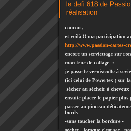
le defi 618 de Passi
réalisation
coucou ,
et voilà !! ma participation a
http://www.passion-cartes-cr
encore un serviettage sur rond
mon truc de collage :
je passe le vernis/colle à sevie
(ici celui de Powertex ) sur la
sécher au séchoir à cheveux
ensuite placer le papier plus 
passer au pinceau délicatemen
bords
-sans toucher la bordure -
sécher , lorsque c'est sec , pa