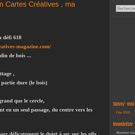
on Cartes Créatives , ma
u défi 618
eatives-magazine.com/
in de bois ...
ttage ,
 partie dure (le bois)
grand que le cercle,
Suivez-moi
t en un seul passage, du centre vers les
Flux RSS
Newsletter
sser délicatement le doigt à sec sur les plis ,
Abonnez-vous