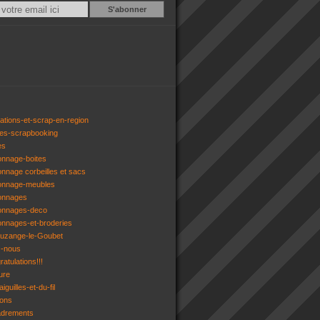
Email
ations-et-scrap-en-region
res-scrapbooking
es
onnage-boites
onnage corbeilles et sacs
tonnage-meubles
tonnages
tonnages-deco
onnages-et-broderies
tuzange-le-Goubet
z-nous
atulations!!!
ure
iguilles-et-du-fil
gons
adrements