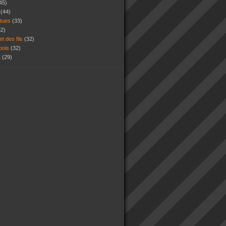
45)
s
(44)
atues
(33)
32)
et des fils
(32)
 bois
(32)
t
(29)