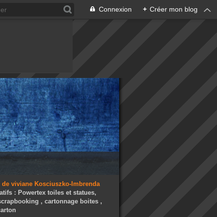
Connexion
+
Créer mon blog
atifs : Powertex toiles et statues,
 scrapbooking , cartonnage boites ,
arton