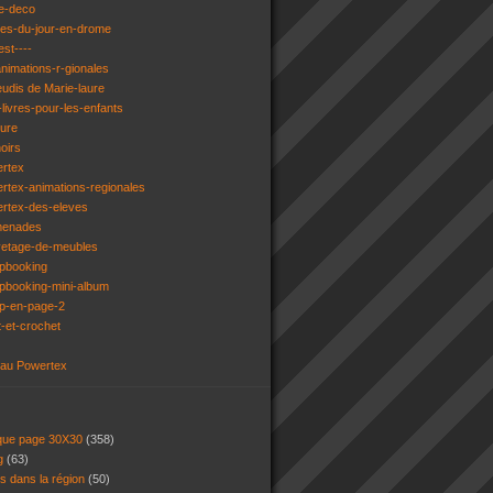
e-deco
ges-du-jour-en-drome
est----
animations-r-gionales
eudis de Marie-laure
livres-pour-les-enfants
ture
oirs
ertex
rtex-animations-regionales
ertex-des-eleves
menades
vetage-de-meubles
apbooking
pbooking-mini-album
ap-en-page-2
t-et-crochet
 au Powertex
 que page 30X30
(358)
ng
(63)
ns dans la région
(50)