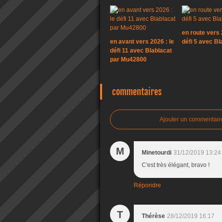
en route vers 
en avant vers 2026 : le
défi 5 avec Bl
défi 11 avec Blablacat
par Mu42800
commentaires
Ajouter un commentair
M
Minetourdi
31/12/2019 13:24
C'est très élégant, bravo !
Répondre
T
Thérèse
28/12/2019 16:17