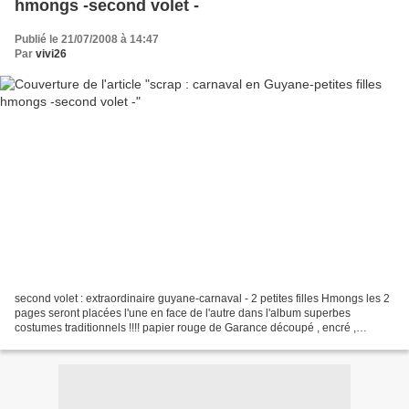
hmongs -second volet -
Publié le 21/07/2008 à 14:47
Par
vivi26
second volet : extraordinaire guyane-carnaval - 2 petites filles Hmongs les 2
pages seront placées l'une en face de l'autre dans l'album superbes
costumes traditionnels !!!! papier rouge de Garance découpé , encré ,
surligné a l'encre gel de différentes...