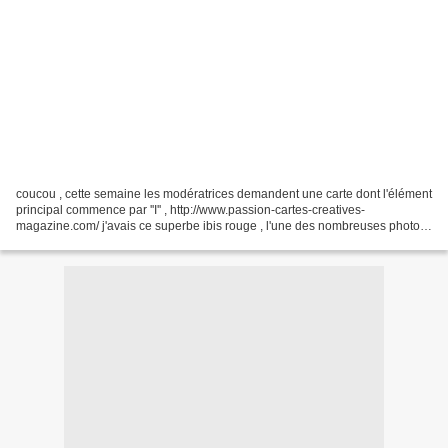
coucou , cette semaine les modératrices demandent une carte dont l'élément
principal commence par ''I'' , http://www.passion-cartes-creatives-
magazine.com/ j'avais ce superbe ibis rouge , l'une des nombreuses photos
ramenées par mon fils lors d'un séjour...