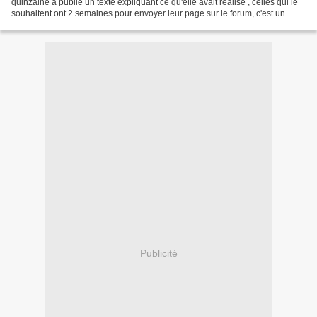
quinzaine a publié un texte expliquant ce qu'elle avait réalisé , celles qui le
souhaitent ont 2 semaines pour envoyer leur page sur le forum, c'est un
forum très sympathique , où l'on...
Publicité