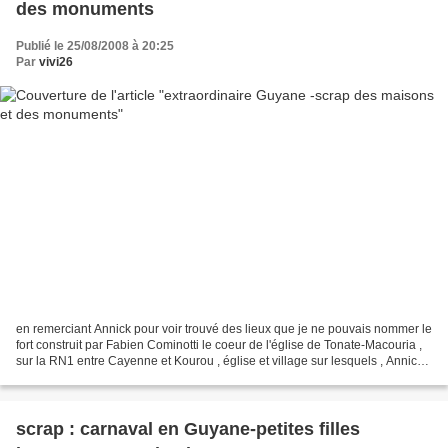
des monuments
Publié le 25/08/2008 à 20:25
Par
vivi26
en remerciant Annick pour voir trouvé des lieux que je ne pouvais nommer le
fort construit par Fabien Cominotti le coeur de l'église de Tonate-Macouria ,
sur la RN1 entre Cayenne et Kourou , église et village sur lesquels , Annick
a fait un reportage...
scrap : carnaval en Guyane-petites filles