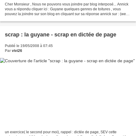
Cher Monsieur , Nous ne pouvons vous joindre par blog interposé... Annick
vous a répondu cliquer ici : Guyane quelques genres de toitures , vous
pouvez la joindre sur son blog en cliquant sur sa réponse annick sur : (web)
C'est mon fils , un autre Fabien...
scrap : la guyane - scrap en dictée de page
Publié le 19/05/2008 à 07:45
Par
vivi26
un exercice( le second pour moi), rappel : dictée de page, SEV cette