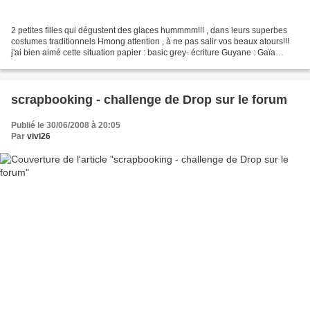
2 petites filles qui dégustent des glaces hummmm!!! , dans leurs superbes
costumes traditionnels Hmong attention , à ne pas salir vos beaux atours!!!
j'ai bien aimé cette situation papier : basic grey- écriture Guyane : Gaïa
transfert-alpha gribouillis...
scrapbooking - challenge de Drop sur le forum
Publié le 30/06/2008 à 20:05
Par
vivi26