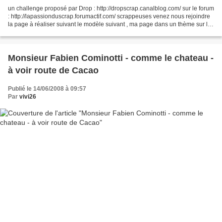
un challenge proposé par Drop : http://dropscrap.canalblog.com/ sur le forum
: http://lapassionduscrap.forumactif.com/ scrappeuses venez nous rejoindre
la page à réaliser suivant le modèle suivant , ma page dans un thème sur la
Guyane : le marché , j'ai...
Monsieur Fabien Cominotti - comme le chateau -
à voir route de Cacao
Publié le 14/06/2008 à 09:57
Par
vivi26