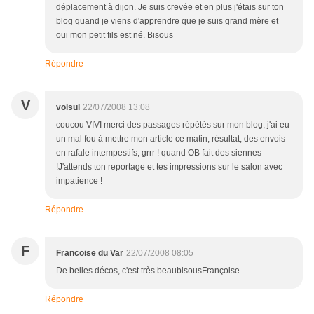
déplacement à dijon. Je suis crevée et en plus j'étais sur ton
blog quand je viens d'apprendre que je suis grand mère et
oui mon petit fils est né. Bisous
Répondre
V
volsul
22/07/2008 13:08
coucou VIVI merci des passages répétés sur mon blog, j'ai eu
un mal fou à mettre mon article ce matin, résultat, des envois
en rafale intempestifs, grrr ! quand OB fait des siennes
!J'attends ton reportage et tes impressions sur le salon avec
impatience !
Répondre
F
Francoise du Var
22/07/2008 08:05
De belles décos, c'est très beaubisousFrançoise
Répondre