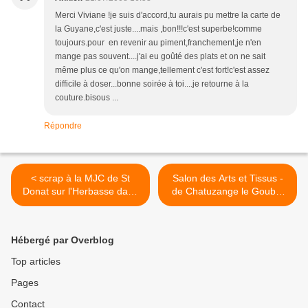
Merci Viviane !je suis d'accord,tu aurais pu mettre la carte de
la Guyane,c'est juste....mais ,bon!!!c'est superbe!comme
toujours.pour en revenir au piment,franchement,je n'en
mange pas souvent....j'ai eu goûté des plats et on ne sait
même plus ce qu'on mange,tellement c'est fort!c'est assez
difficile à doser...bonne soirée à toi....je retourne à la
couture.bisous ...
Répondre
< scrap à la MJC de St
Salon des Arts et Tissus -
Donat sur l'Herbasse dans
de Chatuzange le Goubet
la Drôme
dans la Drôme >
Hébergé par Overblog
Top articles
Pages
Contact