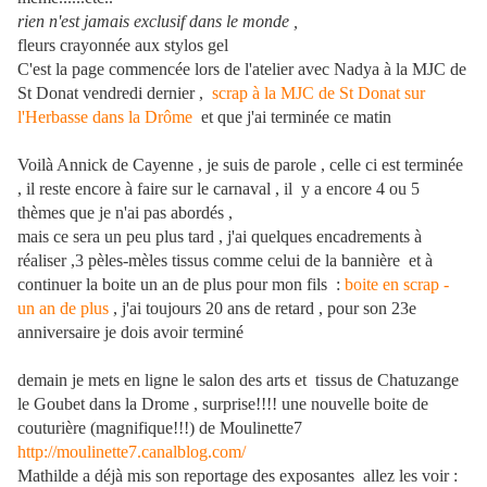
rien n'est jamais exclusif dans le monde ,
fleurs crayonnée aux stylos gel
C'est la page commencée lors de l'atelier avec Nadya à la MJC de
St Donat vendredi dernier ,
scrap à la MJC de St Donat sur
l'Herbasse dans la Drôme
et que j'ai terminée ce matin
Voilà Annick de Cayenne , je suis de parole , celle ci est terminée
, il reste encore à faire sur le carnaval , il y a encore 4 ou 5
thèmes que je n'ai pas abordés ,
mais ce sera un peu plus tard , j'ai quelques encadrements à
réaliser ,3 pèles-mèles tissus comme celui de la bannière et à
continuer la boite un an de plus pour mon fils :
boite en scrap -
un an de plus
, j'ai toujours 20 ans de retard , pour son 23e
anniversaire je dois avoir terminé
demain je mets en ligne le salon des arts et tissus de Chatuzange
le Goubet dans la Drome , surprise!!!! une nouvelle boite de
couturière (magnifique!!!) de Moulinette7
http://moulinette7.canalblog.com/
Mathilde a déjà mis son reportage des exposantes allez les voir :