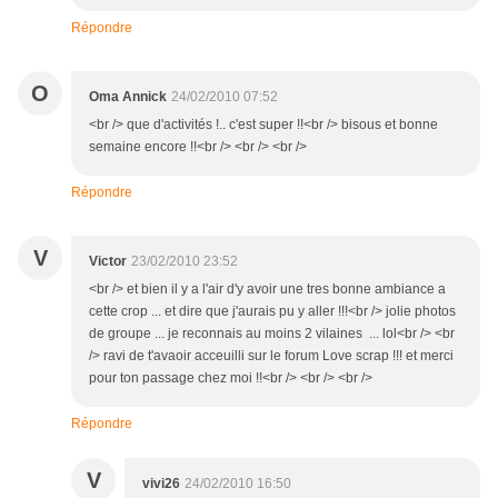
Répondre
O
Oma Annick
24/02/2010 07:52
<br /> que d'activités !.. c'est super !!<br /> bisous et bonne
semaine encore !!<br /> <br /> <br />
Répondre
V
Victor
23/02/2010 23:52
<br /> et bien il y a l'air d'y avoir une tres bonne ambiance a
cette crop ... et dire que j'aurais pu y aller !!!<br /> jolie photos
de groupe ... je reconnais au moins 2 vilaines ... lol<br /> <br
/> ravi de t'avaoir acceuilli sur le forum Love scrap !!! et merci
pour ton passage chez moi !!<br /> <br /> <br />
Répondre
V
vivi26
24/02/2010 16:50