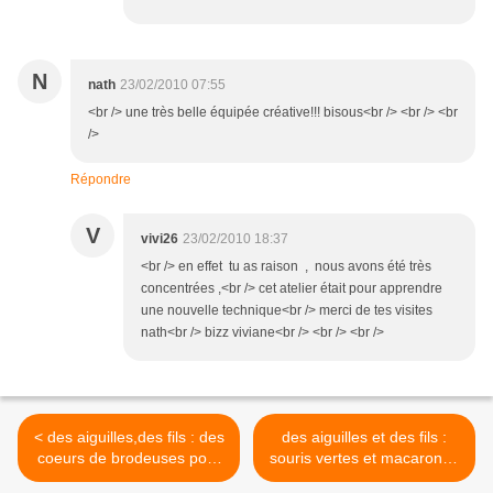
N
nath
23/02/2010 07:55
<br /> une très belle équipée créative!!! bisous<br /> <br /> <br
/>
Répondre
V
vivi26
23/02/2010 18:37
<br /> en effet tu as raison , nous avons été très
concentrées ,<br /> cet atelier était pour apprendre
une nouvelle technique<br /> merci de tes visites
nath<br /> bizz viviane<br /> <br /> <br />
< des aiguilles,des fils : des
des aiguilles et des fils :
coeurs de brodeuses pour
souris vertes et macarons :
Haïti
les objectifs >