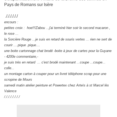
Pays de Romans sur Isère
././././././
encours :
petites croix : hoe!!!Zabou ...j'ai terminé hier soir le second macaron ,
le rose ...
la Sorcière Rouge ...je suis en retard de souris vertes ... rien ne sert de
courir ....pique .pique....
une boite cartonnage chat brodé -boite à jeux de cartes pour la Guyane
- 4200e commentaire,-
je suis très en retard ... c'est brodé maintenant ...coupe ...coupe...
colle...
un montage carton à couper pour un livret téléphone scrap pour une
scropine de Mours
samedi matin atelier peinture et Powertex chez Arteïs à st Marcel lès
Valence
/./././././././