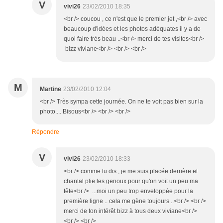
V
vivi26
23/02/2010 18:35
<br /> coucou , ce n'est que le premier jet ,<br /> avec
beaucoup d'idées et les photos adéquates il y a de
quoi faire très beau ..<br /> merci de tes visites<br />
bizz viviane<br /> <br /> <br />
M
Martine
23/02/2010 12:04
<br /> Très sympa cette journée. On ne te voit pas bien sur la
photo.... Bisous<br /> <br /> <br />
Répondre
V
vivi26
23/02/2010 18:33
<br /> comme tu dis , je me suis placée derrière et
chantal plie les genoux pour qu'on voit un peu ma
tête<br /> ...moi un peu trop enveloppée pour la
première ligne .. cela me gène toujours ..<br /> <br />
merci de ton intérêt bizz à tous deux viviane<br />
<br /> <br />