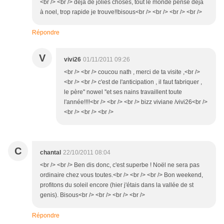
<br /> <br /> deja de jolies choses, tout le monde pense deja
à noel, trop rapide je trouve!!bisous<br /> <br /> <br /> <br />
Répondre
V
vivi26
01/11/2011 09:26
<br /> <br /> coucou nath , merci de ta visite ,<br />
<br /> <br /> c'est de l'anticipation , il faut fabriquer ,
le père'' nowel ''et ses nains travaillent toute
l'année!!!!<br /> <br /> <br /> bizz viviane /vivi26<br />
<br /> <br /> <br />
C
chantal
22/10/2011 08:04
<br /> <br /> Ben dis donc, c'est superbe ! Noël ne sera pas
ordinaire chez vous toutes.<br /> <br /> <br /> Bon weekend,
profitons du soleil encore (hier j'étais dans la vallée de st
genis). Bisous<br /> <br /> <br /> <br />
Répondre