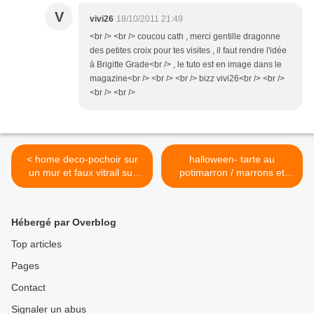
V
vivi26
18/10/2011 21:49
<br /> <br /> coucou cath , merci gentille dragonne
des petites croix pour tes visites , il faut rendre l'idée
à Brigitte Grade<br /> , le tuto est en image dans le
magazine<br /> <br /> <br /> bizz vivi26<br /> <br />
<br /> <br />
< home deco-pochoir sur
halloween- tarte au
un mur et faux vitrail sur
potimarron / marrons et
une fenêtre
maïs >
Hébergé par Overblog
Top articles
Pages
Contact
Signaler un abus