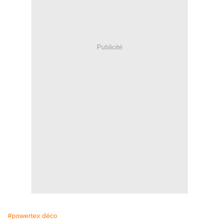
Publicité
#powertex déco