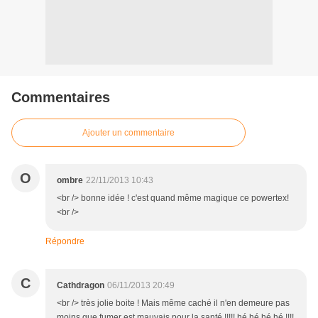
Commentaires
Ajouter un commentaire
O
ombre
22/11/2013 10:43
<br /> bonne idée ! c'est quand même magique ce powertex!
<br />
Répondre
C
Cathdragon
06/11/2013 20:49
<br /> très jolie boite ! Mais même caché il n'en demeure pas
moins que fumer est mauvais pour la santé !!!!! hé hé hé hé !!!!