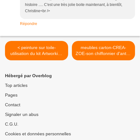
histoire ..... C'est une très jolie boite maintenant, à bientôt,
Christine<br />
Répondre
< peinture sur toile-
meubles carton-CREA-
utilisation du kit Artworking
ZOE-son chiffonnier d'antan
paint:escarpin rose
en pré-vente >
Hébergé par Overblog
Top articles
Pages
Contact
Signaler un abus
C.G.U.
Cookies et données personnelles